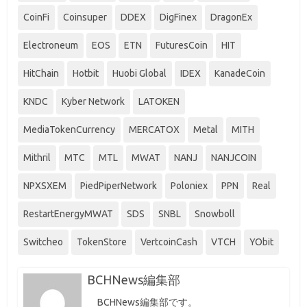
CoinFi
Coinsuper
DDEX
DigFinex
DragonEx
Electroneum
EOS
ETN
FuturesCoin
HIT
HitChain
Hotbit
Huobi Global
IDEX
KanadeCoin
KNDC
Kyber Network
LATOKEN
MediaTokenCurrency
MERCATOX
Metal
MITH
Mithril
MTC
MTL
MWAT
NANJ
NANJCOIN
NPXSXEM
PiedPiperNetwork
Poloniex
PPN
Real
RestartEnergyMWAT
SDS
SNBL
Snowboll
Switcheo
TokenStore
VertcoinCash
VTCH
YObit
BCHNews編集部
BCHNews編集部です。