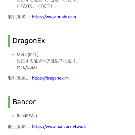
HIT/BTC、HIT/ETH
取引所URL：
https://www.huobi.com
DragonEx
Metal(MTL)
対応する通貨ペアは以下の通り。
MTL/USDT
取引所URL：
https://dragonex.im
Bancor
Real(REAL)
取引所URL：
https://www.bancor.network