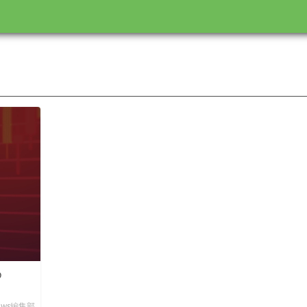
め
News編集部