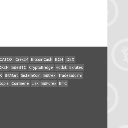
CATOX
Crex24
BitcoinCash
BCH
IDEX
OKEN
BiteBTC
CryptoBridge
Hotbit
Exrates
X
BitMart
SistemKoin
Bittrex
TradeSatoshi
topia
CoinBene
Lisk
BitForex
BTC