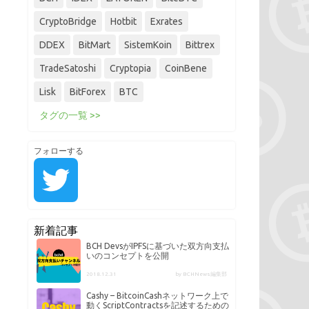
CryptoBridge
Hotbit
Exrates
DDEX
BitMart
SistemKoin
Bittrex
TradeSatoshi
Cryptopia
CoinBene
Lisk
BitForex
BTC
タグの一覧 >>
フォローする
新着記事
BCH DevsがIPFSに基づいた双方向支払
いのコンセプトを公開
2018.12.31
by BCHNews編集部
Cashy – BitcoinCashネットワーク上で
動くScriptContractsを記述するための