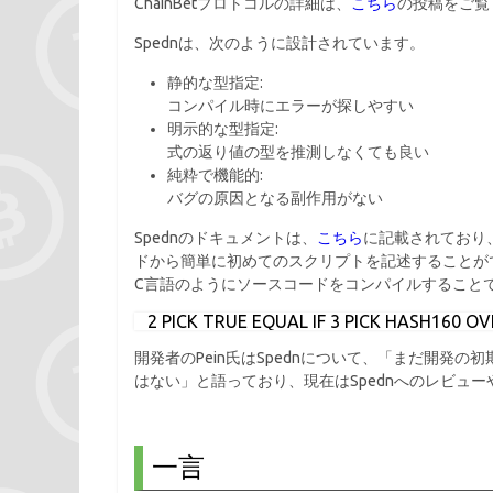
ChainBetプロトコルの詳細は、
こちら
の投稿をご覧
Spednは、次のように設計されています。
静的な型指定:
コンパイル時にエラーが探しやすい
明示的な型指定:
式の返り値の型を推測しなくても良い
純粋で機能的:
バグの原因となる副作用がない
Spednのドキュメントは、
こちら
に記載されており、H
ドから簡単に初めてのスクリプトを記述することが
C言語のようにソースコードをコンパイルすること
   2 PICK TRUE EQUAL IF 3 PICK HASH160 OVE
開発者のPein氏はSpednについて、「まだ開発
はない」と語っており、現在はSpednへのレビュ
一言