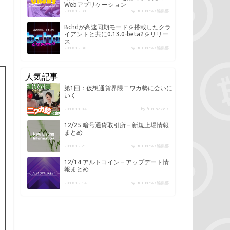
Webアプリケーション
2018.12.31
by BCHNews編集部
Bchdが高速同期モードを搭載したクラ
イアントと共に0.13.0-beta2をリリー
ス
2018.12.30
by BCHNews編集部
人気記事
第1回：仮想通貨界隈ニワカ勢に会いに
いく
2018.11.04
by furusake-s
12/25 暗号通貨取引所 – 新規上場情報
まとめ
2018.12.25
by BCHNews編集部
12/14 アルトコイン – アップデート情
報まとめ
2018.12.14
by BCHNews編集部