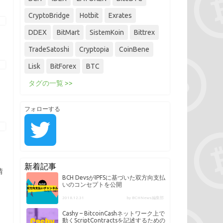
CryptoBridge
Hotbit
Exrates
DDEX
BitMart
SistemKoin
Bittrex
TradeSatoshi
Cryptopia
CoinBene
Lisk
BitForex
BTC
タグの一覧 >>
フォローする
新着記事
情
BCH DevsがIPFSに基づいた双方向支払
いのコンセプトを公開
2018.12.31
by BCHNews編集部
Cashy – BitcoinCashネットワーク上で
動くScriptContractsを記述するための