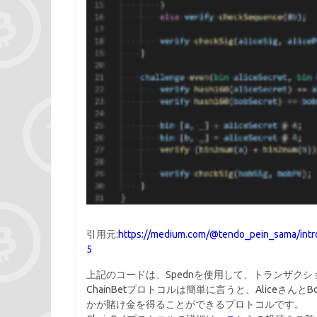
引用元:
https://medium.com/@tendo_pein_sama/intro
5
上記のコードは、Spednを使用して、トランザクシ
ChainBetプロトコルは簡単に言うと、Alice
かが賭け金を得ることができるプロトコルです。