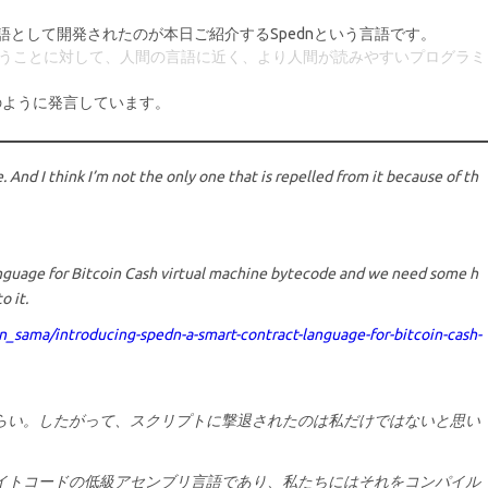
として開発されたのが本日ご紹介するSpednという言語です。
扱うことに対して、人間の言語に近く、より人間が読みやすいプログラミ
mで次のように発言しています。
se. And I think I’m not the only one that is repelled from it because of th
 language for Bitcoin Cash virtual machine bytecode and we need some h
o it.
sama/introducing-spedn-a-smart-contract-language-for-bitcoin-cash-
らい。したがって、スクリプトに撃退されたのは私だけではないと思い
バイトコードの低級アセンブリ言語であり、私たちにはそれをコンパイル