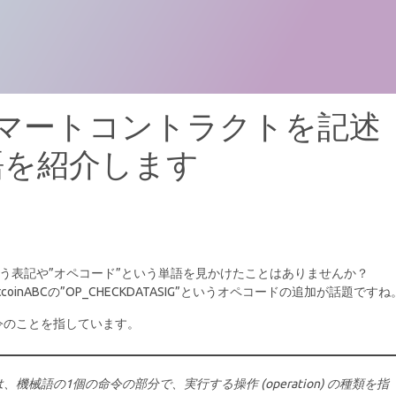
上にスマートコントラクトを記述
語を紹介します
という表記や”オペコード”という単語を見かけたことはありませんか？
BitcoinABCの”OP_CHECKDATASIG”というオペコードの追加が話題ですね
令のことを指しています。
ode) とは、機械語の1個の命令の部分で、実行する操作 (operation) の種類を指