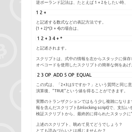
逆ポーランド記法は、たとえば
1 + 2
をしたい時、
1 2 +
と記述する数式などの表記方法です。
(1 + 2)*(3 + 4)
の場合は、
 1 2 + 3 4 + *
と記述されます。
スクリプトは、式中の情報を左からスタックに保存
オペコードを使用したスクリプトの簡単な例をあげ
 2 3 OP_ADD 5 OP_EQUAL
この式は、「2+3は5ですか？」という質問と同じ
演算後、”TRUE”という値を得ることができます。
実際のトランザクションではもう少し複雑になりますが、支
報を含んだスクリプト(Unlocking script)
検証スクリプトから、最終的に得られたスタックに”
上述のスクリプト、眺めて見てどうでしょう？
とても読みづらいとは感じませんか？