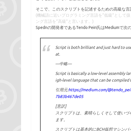
そこで、このスクリプトを記述するための高級な言語
(機械語に近いプログラミング言語を”低級”として
ング言語を”高級”と言います。)
Spednの開発者であるTendo Pein氏はMediu
Script is both brilliant and just hard to u
at.
—中略—
Script is basically a low-level assembly
igh-level language that can be compiled t
引用元:
https://medium.com/@tendo_pein_
7b83b467de05
[意訳]
スクリプトは、素晴らしくそして使いづ
ます。
スクリプトは基本的にBCH仮想マシン