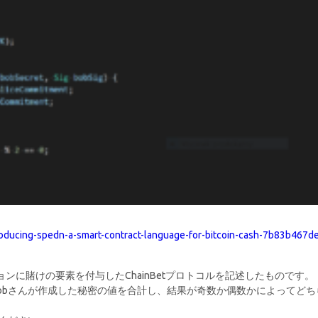
ducing-spedn-a-smart-contract-language-for-bitcoin-cash-7b83b467d
ョンに賭けの要素を付与したChainBetプロトコルを記述したものです。
さんとBobさんが作成した秘密の値を合計し、結果が奇数か偶数かによってどち