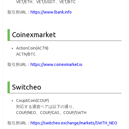
VET/ETH、VET/USDT、VET/BTC
取引所URL：
https://www.lbank.info
Coinexmarket
ActionCoin(ACTN)
ACTN/BTC
取引所URL：
https://www.coinexmarket.io
Switcheo
CoupitCoin(COUP)
対応する通貨ペアは以下の通り。
COUP/NEO、COUP/GAS、COUP/SWTH
取引所URL：
https://switcheo.exchange/markets/SWTH_NEO