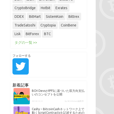
CryptoBridge
Hotbit
Exrates
DDEX
BitMart
SistemKoin
Bittrex
TradeSatoshi
Cryptopia
CoinBene
Lisk
BitForex
BTC
タグの一覧 >>
フォローする
新着記事
BCH DevsがIPFSに基づいた双方向支払
いのコンセプトを公開
2018.12.31
by BCHNews編集部
Cashy – BitcoinCashネットワーク上で
動くScriptContractsを記述するための