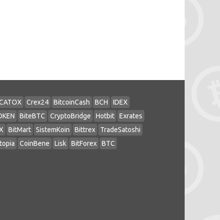
CATOX
Crex24
BitcoinCash
BCH
IDEX
OKEN
BiteBTC
CryptoBridge
Hotbit
Exrates
X
BitMart
SistemKoin
Bittrex
TradeSatoshi
topia
CoinBene
Lisk
BitForex
BTC