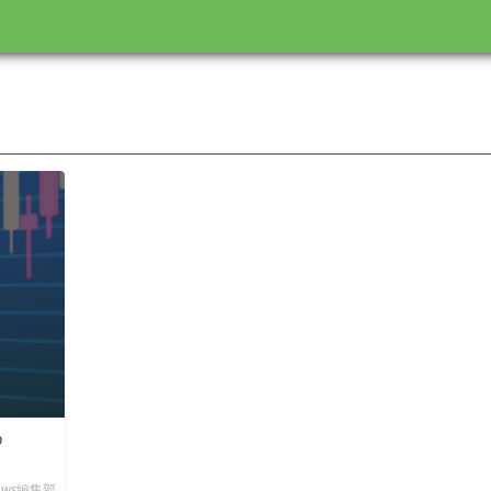
め
News編集部