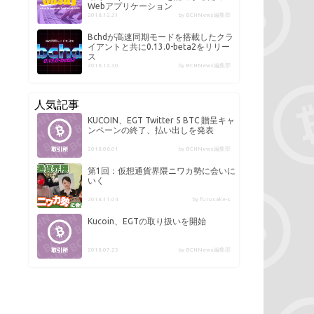
Webアプリケーション
2018.12.31
by BCHNews編集部
Bchdが高速同期モードを搭載したクラ
イアントと共に0.13.0-beta2をリリー
ス
2018.12.30
by BCHNews編集部
人気記事
KUCOIN、EGT Twitter 5 BTC 贈呈キャ
ンペーンの終了、払い出しを発表
2018.08.01
by BCHNews編集部
第1回：仮想通貨界隈ニワカ勢に会いに
いく
2018.11.04
by furusake-s
Kucoin、EGTの取り扱いを開始
2018.07.23
by BCHNews編集部