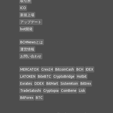
取引所
ICO
新規上場
アップデート
bot開発
BCHNewsとは
運営情報
お問い合わせ
MERCATOX
Crex24
BitcoinCash
BCH
IDEX
LATOKEN
BiteBTC
CryptoBridge
Hotbit
Exrates
DDEX
BitMart
SistemKoin
Bittrex
TradeSatoshi
Cryptopia
CoinBene
Lisk
BitForex
BTC