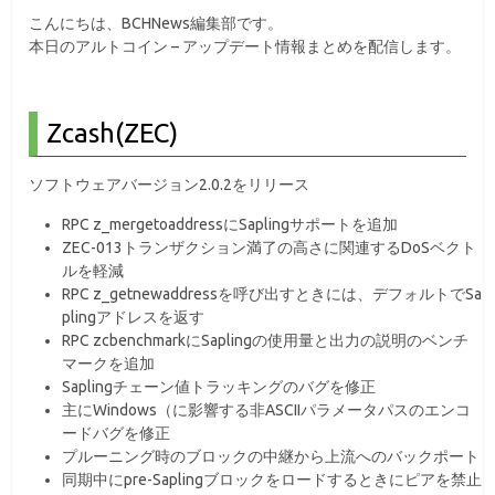
こんにちは、BCHNews編集部です。
本日のアルトコイン – アップデート情報まとめを配信します。
Zcash(ZEC)
ソフトウェアバージョン2.0.2をリリース
RPC z_mergetoaddressにSaplingサポートを追加
ZEC-013トランザクション満了の高さに関連するDoSベクト
ルを軽減
RPC z_getnewaddressを呼び出すときには、デフォルトでSa
plingアドレスを返す
RPC zcbenchmarkにSaplingの使用量と出力の説明のベンチ
マークを追加
Saplingチェーン値トラッキングのバグを修正
主にWindows（に影響する非ASCIIパラメータパスのエンコ
ードバグを修正
プルーニング時のブロックの中継から上流へのバックポート
同期中にpre-Saplingブロックをロードするときにピアを禁止