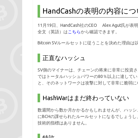
HandCashの表明の内容に
11月19日、HandCash社のCEO Alex Agu
全文（英語）は
こちら
から確認できます。
Bitcoin SVルールセットに従うことを決めた理由
正直なハッシュ
SV側のマイナーは、チェーンの将来に非常に投資
ではトータルハッシュパワーの80％以上に達してい
と、そのネットワークは攻撃に対して非常に脆弱に
HashWarはまだ終わっていない
数週間から数か月かかるかもしれませんが、ハッシ
にBCHの課せられたルールセットになるでしょう
技術的指標はありません。
特許