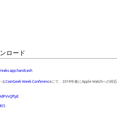
ウンロード
.freaks.app.handcash
いる
CoinGeek Week Conferenc
eにて、2019年春にApple Watchへの対
/HdPVvQftyE
28日