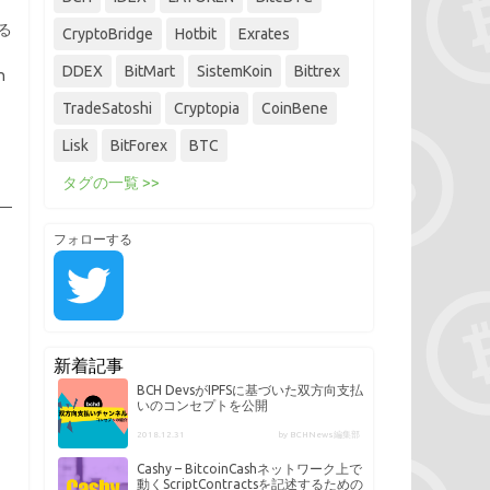
いる
CryptoBridge
Hotbit
Exrates
DDEX
BitMart
SistemKoin
Bittrex
h
TradeSatoshi
Cryptopia
CoinBene
Lisk
BitForex
BTC
タグの一覧 >>
フォローする
新着記事
BCH DevsがIPFSに基づいた双方向支払
いのコンセプトを公開
2018.12.31
by BCHNews編集部
Cashy – BitcoinCashネットワーク上で
動くScriptContractsを記述するための