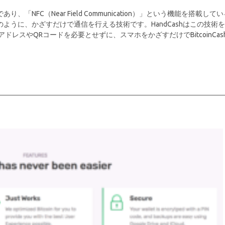
であり、「NFC（Near Field Communication）」という機能を搭載して
caのように、かざすだけで通信を行える技術です。HandCashはこの技術を
レスやQRコードを必要とせずに、スマホをかざすだけでBitcoinCas