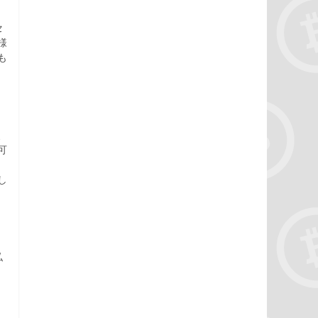
セ
様
も
、
可
し
私