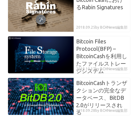
るRabin Signatures
2018.09.25
by BCHNews編集部
Bitcoin Files
Protocol(BFP) –
BitcoinCashを利用し
たファイルストレー
2018.10.17
by BCHNews編集部
ジシステム
BitcoinCashトランザ
クションの完全なデ
ータベース、BitDB
2.0がリリースされ
2018.09.28
by BCHNews編集部
る