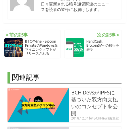
日々更新される暗号通貨関連のニュー
スを読者の皆様にお届けします。
< 前の記事
次の記事 >
BTCPMine - Bitcoin
HandCash、
PrivateのWindows版
BitcoinSVへの移行を
マイニングソフトが
表明
リリースされる
関連記事
BCH DevsがIPFSに
基づいた双方向支払
いのコンセプトを公
開
2018.12.31
by BCHNews編集部