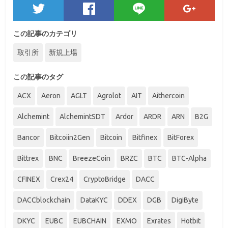
この記事のカテゴリ
取引所
新規上場
この記事のタグ
ACX
Aeron
AGLT
Agrolot
AIT
Aithercoin
Alchemint
AlchemintSDT
Ardor
ARDR
ARN
B2G
Bancor
Bitcoiin2Gen
Bitcoin
Bitfinex
BitForex
Bittrex
BNC
BreezeCoin
BRZC
BTC
BTC-Alpha
CFINEX
Crex24
CryptoBridge
DACC
DACCblockchain
DataKYC
DDEX
DGB
DigiByte
DKYC
EUBC
EUBCHAIN
EXMO
Exrates
Hotbit