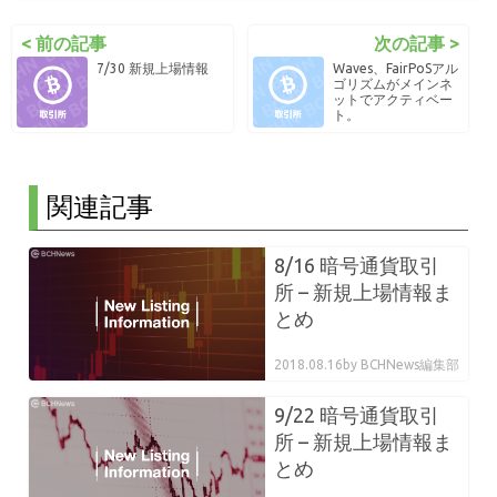
< 前の記事
次の記事 >
7/30 新規上場情報
Waves、FairPoSアル
ゴリズムがメインネ
ットでアクティベー
ト。
関連記事
8/16 暗号通貨取引
所 – 新規上場情報ま
とめ
2018.08.16
by BCHNews編集部
9/22 暗号通貨取引
所 – 新規上場情報ま
とめ