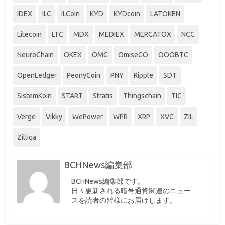
IDEX
ILC
ILCoin
KYD
KYDcoin
LATOKEN
Litecoin
LTC
MDX
MEDIEX
MERCATOX
NCC
NeuroChain
OKEX
OMG
OmiseGO
OOOBTC
OpenLedger
PeonyCoin
PNY
Ripple
SDT
SistemKoin
START
Stratis
Thingschain
TIC
Verge
Vikky
WePower
WPR
XRP
XVG
ZIL
Zilliqa
BCHNews編集部
BCHNews編集部です。
日々更新される暗号通貨関連のニュー
スを読者の皆様にお届けします。