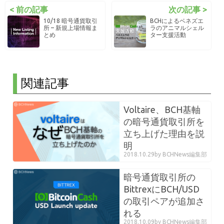
< 前の記事
次の記事 >
10/18 暗号通貨取引
BCHによるベネズエ
所 – 新規上場情報ま
ラのアニマルシェル
とめ
ター支援活動
関連記事
Voltaire、BCH基軸
の暗号通貨取引所を
立ち上げた理由を説
明
2018.10.29
by BCHNews編集部
暗号通貨取引所の
BittrexにBCH/USD
の取引ペアが追加さ
れる
2018.10.09
by BCHNews編集部