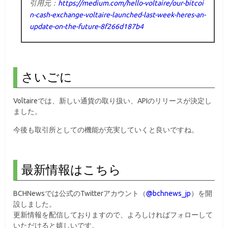
引用元：
https://medium.com/hello-voltaire/our-bitcoi
n-cash-exchange-voltaire-launched-last-week-heres-an-
update-on-the-future-8f266d187b4
さいごに
Voltaireでは、新しい通貨の取り扱い、APIのリリースが決定し
ました。
今後も取引所としての機能が充実していくと良いですね。
最新情報はこちら
BCHNewsでは公式のTwitterアカウント（
@bchnews_jp
）を開
設しました。
更新情報を配信しておりますので、よろしければフォローして
いただけると嬉しいです。