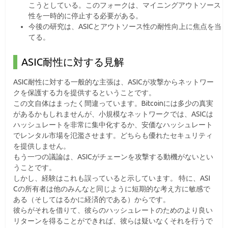
こうとしている。このフォークは、マイニングアウトソース
性を一時的に停止する必要がある。
今後の研究は、ASICとアウトソース性の耐性向上に焦点を当
てる。
ASIC耐性に対する見解
ASIC耐性に対する一般的な主張は、ASICが攻撃からネットワー
クを保護する力を提供するということです。
この文自体はまったく間違っています。Bitcoinには多少の真実
があるかもしれませんが、小規模なネットワークでは、ASICは
ハッシュレートを非常に集中化するか、安価なハッシュレート
でレンタル市場を氾濫させます。どちらも優れたセキュリティ
を提供しません。
もう一つの議論は、ASICがチェーンを攻撃する動機がないとい
うことです。
しかし、経験はこれも誤っていると示しています。 特に、ASI
Cの所有者は他のみんなと同じように短期的な考え方に敏感で
ある（そしてはるかに経済的である）からです。
彼らがそれを借りて、彼らのハッシュレートのためのより良い
リターンを得ることができれば、彼らは疑いなくそれを行うで