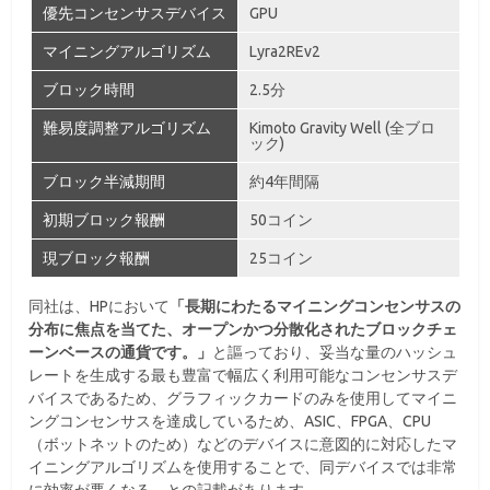
優先コンセンサスデバイス
GPU
マイニングアルゴリズム
Lyra2REv2
ブロック時間
2.5分
難易度調整アルゴリズム
Kimoto Gravity Well (全ブロ
ック)
ブロック半減期間
約4年間隔
初期ブロック報酬
50コイン
現ブロック報酬
25コイン
同社は、HPにおいて
「長期にわたるマイニングコンセンサスの
分布に焦点を当てた、オープンかつ分散化されたブロックチェ
ーンベースの通貨です。」
と謳っており、妥当な量のハッシュ
レートを生成する最も豊富で幅広く利用可能なコンセンサスデ
バイスであるため、グラフィックカードのみを使用してマイニ
ングコンセンサスを達成しているため、ASIC、FPGA、CPU
（ボットネットのため）などのデバイスに意図的に対応したマ
イニングアルゴリズムを使用することで、同デバイスでは非常