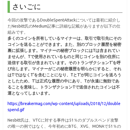
さいごに
今回の攻撃であるDoubleSpentAttackについては最初に紹介し
たNesbitt氏のMedium記事に詳細な記載がありますが以下の仕
組みです。
多くのコインを所有しているマイナーは、取引で取引先にその
コインを送ることができます。また、別のブロック履歴を秘密
裏に拡張します。マイナーの秘密ブロックにはTは含まれてい
ませんが、Tで使用されているものと同じコインを別の住所に
送信する取引が含まれています。そのトランザクションT’を呼
び出します。マイナーがこの秘密履歴を明らかにすると、それ
はTではなくT’を含むことになり、TとT’が同じコインを送ろう
としたため、T’は正式な履歴の中にあり、Tが永遠に無効であ
ることを意味し、トランザクションTで送信されたコインは不
運となってしまいます。
https://breakermag.com/wp-content/uploads/2018/12/double
spend.gif
Nesbitt氏は、VTCに対する事件は51％のダブルスペンド攻撃
の唯一の例ではなく、今年初めにBTG、XVG、MONAで51％の