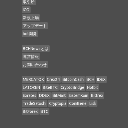
取引所
ICO
新規上場
アップデート
bot開発
BCHNewsとは
運営情報
お問い合わせ
MERCATOX
Crex24
BitcoinCash
BCH
IDEX
LATOKEN
BiteBTC
CryptoBridge
Hotbit
Exrates
DDEX
BitMart
SistemKoin
Bittrex
TradeSatoshi
Cryptopia
CoinBene
Lisk
BitForex
BTC