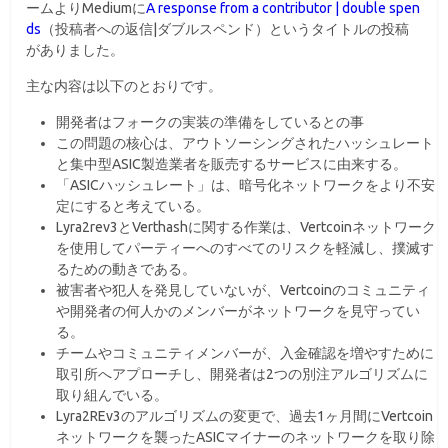
ームよりMediumに
A response from a contributor | double spen
ds
（投稿者への返信|ダブルスペンド）というタイトルの投稿
がありました。
主な内容は以下のとおりです。
開発者はフォークの実装の準備をしているとの事
この問題の核心は、アウトソーシングされたハッシュレート
と集中型ASIC製造業者を販売するサービスに由来する。
「ASICハッシュレート」は、暗号化ネットワークをより不安
定にすると考えている。
Lyra2rev3とVerthashに関する作業は、Vertcoinネットワーク
を使用してパーティーへのすべてのリスクを軽減し、撲滅す
るための動きである。
被害者や犯人を発見していないが、Vertcoinのコミュニティ
や開発者の何人かのメンバーがネットワークを見守ってい
る。
チームやコミュニティメンバーが、入金確認を増やすために
取引所へアプローチし、開発者は2つの別注アルゴリズムに
取り組んでいる。
Lyra2REv3のアルゴリズムの変更で、過去1ヶ月間にVertcoin
ネットワークを襲ったASICマイナーのネットワークを取り除