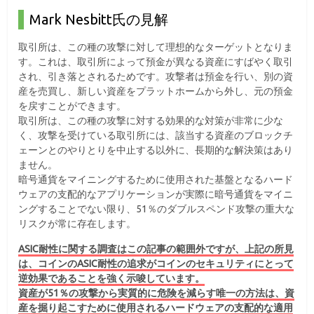
Mark Nesbitt氏の見解
取引所は、この種の攻撃に対して理想的なターゲットとなりま
す。これは、取引所によって預金が異なる資産にすばやく取引
され、引き落とされるためです。攻撃者は預金を行い、別の資
産を売買し、新しい資産をプラットホームから外し、元の預金
を戻すことができます。
取引所は、この種の攻撃に対する効果的な対策が非常に少な
く、攻撃を受けている取引所には、該当する資産のブロックチ
ェーンとのやりとりを中止する以外に、長期的な解決策はあり
ません。
暗号通貨をマイニングするために使用された基盤となるハード
ウェアの支配的なアプリケーションが実際に暗号通貨をマイニ
ングすることでない限り、51％のダブルスペンド攻撃の重大な
リスクが常に存在します。
ASIC耐性に関する調査はこの記事の範囲外ですが、上記の所見
は、コインのASIC耐性の追求がコインのセキュリティにとって
逆効果であることを強く示唆しています。
資産が51％の攻撃から実質的に危険を減らす唯一の方法は、資
産を掘り起こすために使用されるハードウェアの支配的な適用