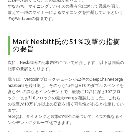
に効率が悪くなる、との記載があります。
すなわち、マイニングデバイスの寡占化に対して異議を唱え、
敢えて一般のマイナーによるマイニングを推奨しているという
のがVertcoinの特徴です。
Mark Nesbitt氏の51％攻撃の指摘
の要旨
次に、Nesbitt氏の記事内容について紹介します。以下は同氏の
記事の要訳となります。
我々は、Vertcoinブロックチェーンが22件のDeepChainReorga
nizationsを繰り返し、そのうち15件はVTCのダブルスペンドを
含む4件の異なるインシデントで、最後に12/2に深さ307ブロ
ック、長さ310ブロックの最大reorgを確認しました。 これら
の攻撃が10万ドル以上の窃盗を招く可能性があると推定してい
ます。
reorgは、タイミングと攻撃の特性に基づいて、4つの異なるイ
ンシデントにグループ化できます。