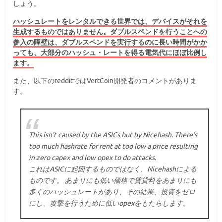
しょう。
ハッシュレートをレンタルできる世界では、デバイスがそれを
生成するものではありません。ダブルスペンドを行うことへの
参入の障壁は、ダブルスペンドを実行するのに長い時間がかか
っても、大部分のハッシュ・レートを得る電気代にほぼ比例し
ます。
また、以下のredditではVertCoin開発者のコメントがありま
す。
This isn’t caused by the ASICs but by Nicehash. There’s
too much hashrate for rent at too low a price resulting
in zero capex and low opex to do attacks.
これはASICに起因するものではなく、Nicehashによる
ものです。 あまりにも低い価格で賃貸料をあまりにも
多くのハッシュレートがあり、その結果、投資をゼロ
にし、攻撃を行うために低いopexをもたらします。