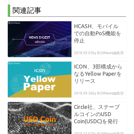
関連記事
HCASH、モバイル
での自動PoS機能を
停止
2018.09.05
by BCHNews編集部
ICON、3部構成から
なるYellow Paperを
リリース
2018.09.26
by BCHNews編集部
Circle社、ステーブ
ルコインのUSD
Coin(USDC)を発行
2018.10.02
by BCHNews編集部