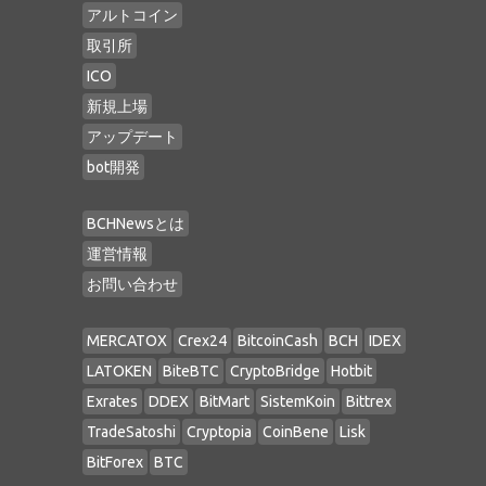
アルトコイン
取引所
ICO
新規上場
アップデート
bot開発
BCHNewsとは
運営情報
お問い合わせ
MERCATOX
Crex24
BitcoinCash
BCH
IDEX
LATOKEN
BiteBTC
CryptoBridge
Hotbit
Exrates
DDEX
BitMart
SistemKoin
Bittrex
TradeSatoshi
Cryptopia
CoinBene
Lisk
BitForex
BTC