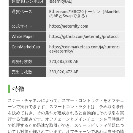
通貨名(シンボル)
æternity(AE)
通貨ベース
EthereumのERC20トークン（MainNet
のAEとSwapできる）
公式サイト
https://aeternity.com
White Paper
https://github.com/aeternity/protocol
CoinMarketCap
https://coinmarketcap.com/ja/currenci
es/aeternity/
総発行枚数
273,685,830
AE
売出し枚数
233,020,472
AE
特徴
ステートチャネルによって、スマートコントラクトをオフチェ
ーンで実行できます。スマートコントラクトは、予め取引条件
を決めておき、その条件が達成されると自動的にその取引を実
行する仕組みです。オフチェーンとメインチェーンを同時進行
で処理するため迅速な取引ができ、スケーラビリティ問題につ
いても対策が施されています。オフチェーンであれば自分の情