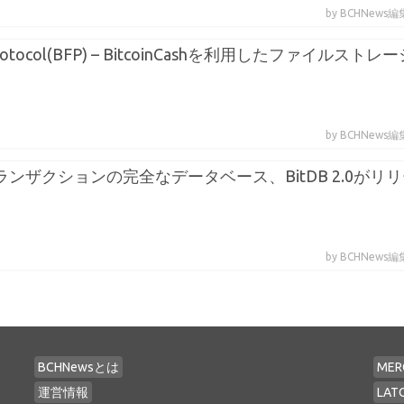
by BCHNews
es Protocol(BFP) – BitcoinCashを利用したファイルストレ
by BCHNews
ashトランザクションの完全なデータベース、BitDB 2.0がリ
by BCHNews
BCHNewsとは
MER
運営情報
LAT