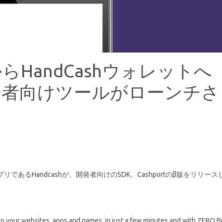
プリからHandCashウォレットへ
発者向けツールがローンチさ
トアプリであるHandcashが、開発者向けのSDK、Cashportのβ版をリリース
o your websites, apps and games, in just a few minutes and with ZERO Bi