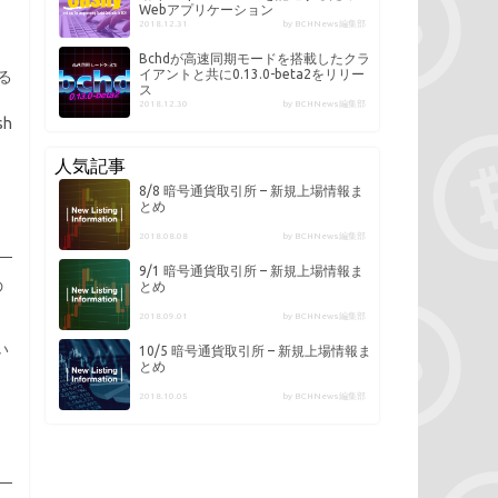
Webアプリケーション
2018.12.31
by BCHNews編集部
Bchdが高速同期モードを搭載したクラ
イアントと共に0.13.0-beta2をリリー
いる
ス
2018.12.30
by BCHNews編集部
h
人気記事
8/8 暗号通貨取引所 – 新規上場情報ま
とめ
2018.08.08
by BCHNews編集部
9/1 暗号通貨取引所 – 新規上場情報ま
の
とめ
2018.09.01
by BCHNews編集部
い
10/5 暗号通貨取引所 – 新規上場情報ま
とめ
2018.10.05
by BCHNews編集部