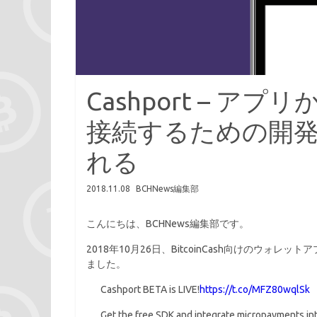
Cashport – ア
接続するための開
れる
2018.11.08
BCHNews編集部
こんにちは、BCHNews編集部です。
2018年10月26日、BitcoinCash向けのウォレッ
ました。
Cashport BETA is LIVE!
https://t.co/MFZ80wqlSk
Get the free SDK and integrate micropayments int