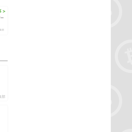
 >
デー
編集部
編集部