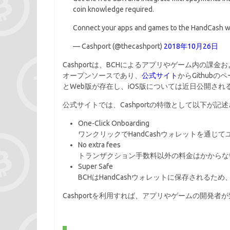
coin knowledge required.
Connect your apps and games to the HandCash wa
— Cashport (@thecashport)
2018年10月26日
Cashportは、BCHによるアプリやゲーム内の課金
オープンソースであり、
公式サイト
からGithub
とWeb版が存在し、iOS版については近日公開され
公式サイトでは、Cashportの特徴として以下が記
One-Click Onboarding
ワンクリックでHandCashウォレットを通じ
No extra fees
トランザクション手数料以外の料金はかからな
Super Safe
BCHはHandCashウォレットに保存される
Cashportを利用すれば、アプリやゲームの開