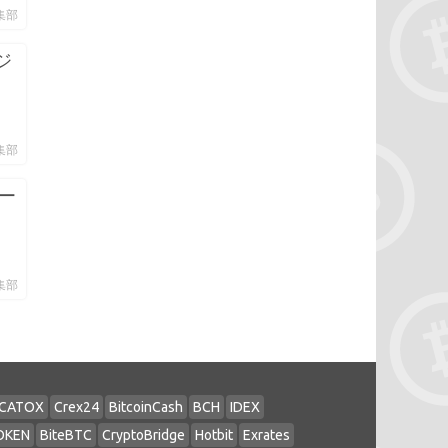
編集部
ージ
編集部
リー
編集部
CATOX
Crex24
BitcoinCash
BCH
IDEX
OKEN
BiteBTC
CryptoBridge
Hotbit
Exrates