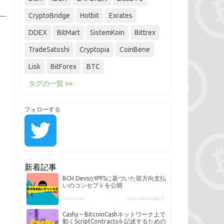
CryptoBridge
Hotbit
Exrates
DDEX
BitMart
SistemKoin
Bittrex
TradeSatoshi
Cryptopia
CoinBene
Lisk
BitForex
BTC
タグの一覧 >>
フォローする
新着記事
BCH DevsがIPFSに基づいた双方向支払
いのコンセプトを公開
2018.12.31
by BCHNews編集部
Cashy – BitcoinCashネットワーク上で
動くScriptContractsを記述するための