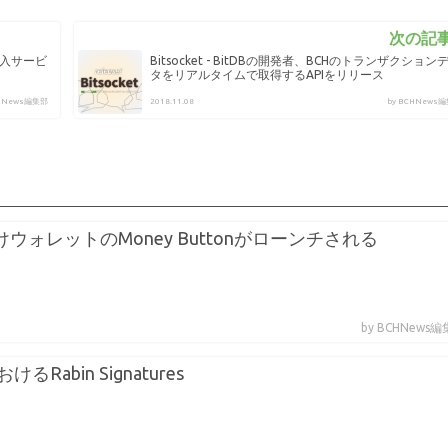
次の記事
ド購入サービ
Bitsocket - BitDBの開発者、BCHのトランザクション
タをリアルタイムで取得するAPIをリリース
CHNews編集部
2018.11.08
by BCHNews
sh向けウォレットのMoney Buttonがローンチされる
by BCHNews
におけるRabin Signatures