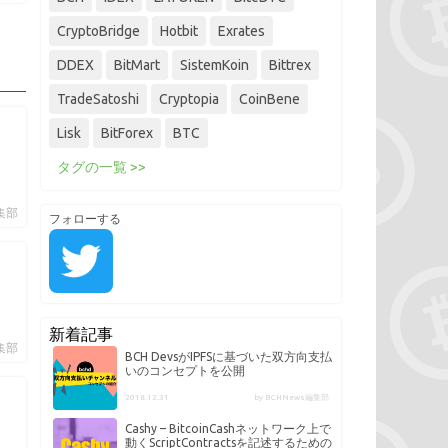
CryptoBridge
Hotbit
Exrates
DDEX
BitMart
SistemKoin
Bittrex
TradeSatoshi
Cryptopia
CoinBene
Lisk
BitForex
BTC
タグの一覧 >>
編集部
フォローする
新着記事
編集部
BCH DevsがIPFSに基づいた双方向支払
いのコンセプトを公開
2018.12.31
by BCHNews編集部
Cashy – BitcoinCashネットワーク上で
動くScriptContractsを記述するための