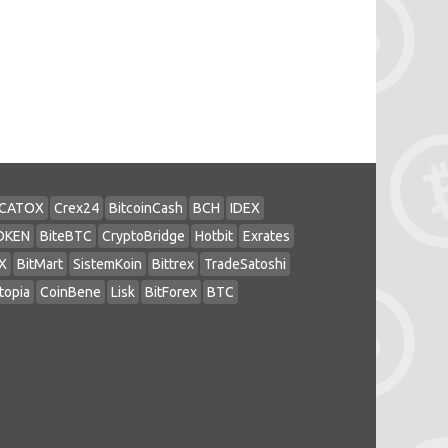
CATOX
Crex24
BitcoinCash
BCH
IDEX
OKEN
BiteBTC
CryptoBridge
Hotbit
Exrates
X
BitMart
SistemKoin
Bittrex
TradeSatoshi
topia
CoinBene
Lisk
BitForex
BTC