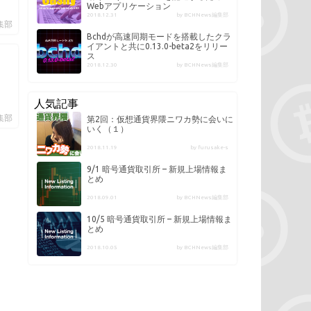
Webアプリケーション
2018.12.31
by BCHNews編集部
編集部
Bchdが高速同期モードを搭載したクラ
イアントと共に0.13.0-beta2をリリー
ス
2018.12.30
by BCHNews編集部
人気記事
編集部
第2回：仮想通貨界隈ニワカ勢に会いに
いく（１）
2018.11.19
by furusake-s
9/1 暗号通貨取引所 – 新規上場情報ま
とめ
2018.09.01
by BCHNews編集部
10/5 暗号通貨取引所 – 新規上場情報ま
とめ
2018.10.05
by BCHNews編集部