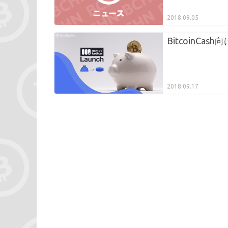
2018.09.05
BitcoinCa
2018.09.17