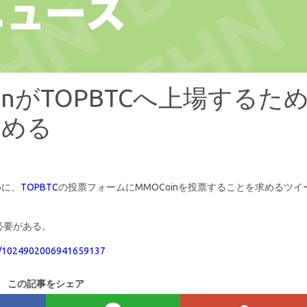
oinがTOPBTCへ上場するた
求める
めに、
TOPBTC
の投票フォームにMMOCoinを投票することを求めるツイ
必要がある。
tus/1024902006941659137
この記事をシェア