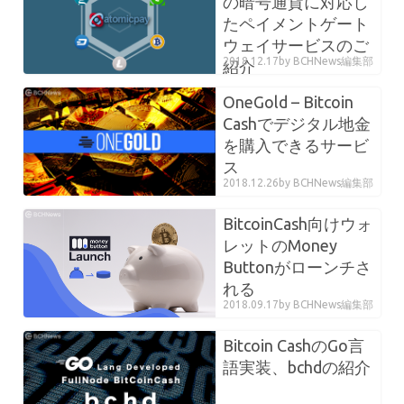
の暗号通貨に対応し
たペイメントゲート
ウェイサービスのご
2018.12.17
by BCHNews編集部
紹介
OneGold – Bitcoin
Cashでデジタル地金
を購入できるサービ
ス
2018.12.26
by BCHNews編集部
BitcoinCash向けウォ
レットのMoney
Buttonがローンチさ
れる
2018.09.17
by BCHNews編集部
Bitcoin CashのGo言
語実装、bchdの紹介