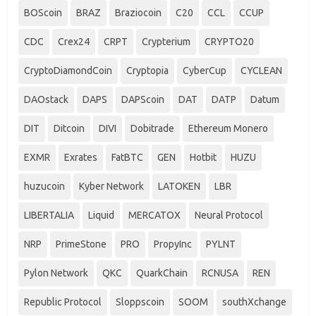
BOScoin
BRAZ
Braziocoin
C20
CCL
CCUP
CDC
Crex24
CRPT
Crypterium
CRYPTO20
CryptoDiamondCoin
Cryptopia
CyberCup
CYCLEAN
DAOstack
DAPS
DAPScoin
DAT
DATP
Datum
DIT
Ditcoin
DIVI
Dobitrade
Ethereum Monero
EXMR
Exrates
FatBTC
GEN
Hotbit
HUZU
huzucoin
Kyber Network
LATOKEN
LBR
LIBERTALIA
Liquid
MERCATOX
Neural Protocol
NRP
PrimeStone
PRO
PropyInc
PYLNT
Pylon Network
QKC
QuarkChain
RCNUSA
REN
Republic Protocol
Sloppscoin
SOOM
southXchange