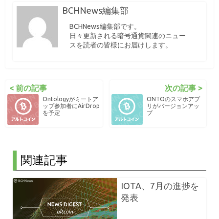
BCHNews編集部
BCHNews編集部です。
日々更新される暗号通貨関連のニュー
スを読者の皆様にお届けします。
< 前の記事
次の記事 >
Ontologyがミートア
ONTOのスマホアプ
ップ参加者にAirDrop
リがバージョンアッ
を予定
プ
関連記事
IOTA、7月の進捗を
発表