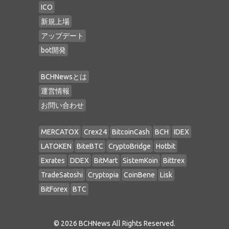
ICO
新規上場
アップデート
bot開発
BCHNewsとは
運営情報
お問い合わせ
MERCATOX
Crex24
BitcoinCash
BCH
IDEX
LATOKEN
BiteBTC
CryptoBridge
Hotbit
Exrates
DDEX
BitMart
SistemKoin
Bittrex
TradeSatoshi
Cryptopia
CoinBene
Lisk
BitForex
BTC
©
2026 BCHNews All Rights Reserved.