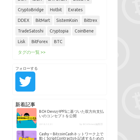
CryptoBridge
Hotbit
Exrates
DDEX
BitMart
SistemKoin
Bittrex
TradeSatoshi
Cryptopia
CoinBene
Lisk
BitForex
BTC
タグの一覧 >>
フォローする
新着記事
BCH DevsがIPFSに基づいた双方向支払
いのコンセプトを公開
2018.12.31
by BCHNews編集部
Cashy – BitcoinCashネットワーク上で
動くScriptContractsを記述するための