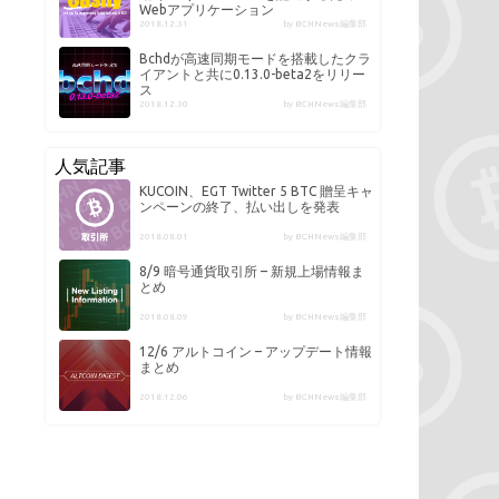
Webアプリケーション
2018.12.31
by BCHNews編集部
Bchdが高速同期モードを搭載したクラ
イアントと共に0.13.0-beta2をリリー
ス
2018.12.30
by BCHNews編集部
人気記事
KUCOIN、EGT Twitter 5 BTC 贈呈キャ
ンペーンの終了、払い出しを発表
2018.08.01
by BCHNews編集部
8/9 暗号通貨取引所 – 新規上場情報ま
とめ
2018.08.09
by BCHNews編集部
12/6 アルトコイン – アップデート情報
まとめ
2018.12.06
by BCHNews編集部