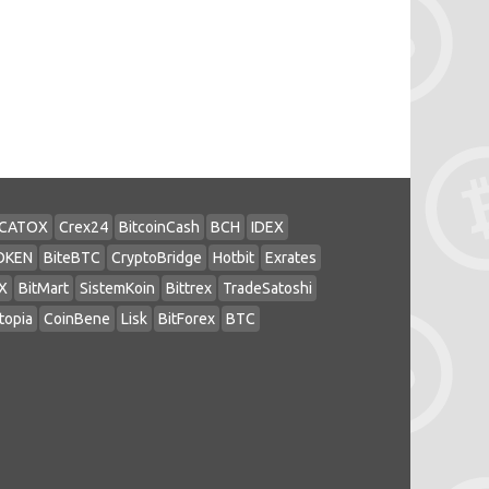
CATOX
Crex24
BitcoinCash
BCH
IDEX
OKEN
BiteBTC
CryptoBridge
Hotbit
Exrates
X
BitMart
SistemKoin
Bittrex
TradeSatoshi
topia
CoinBene
Lisk
BitForex
BTC