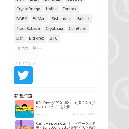
CryptoBridge
Hotbit
Exrates
DDEX
BitMart
SistemKoin
Bittrex
TradeSatoshi
Cryptopia
CoinBene
Lisk
BitForex
BTC
タグの一覧 >>
フォローする
新着記事
BCH DevsがIPFSに基づいた双方向支払
いのコンセプトを公開
2018.12.31
by BCHNews編集部
Cashy – BitcoinCashネットワーク上で
動くScriptContractsを記述するための