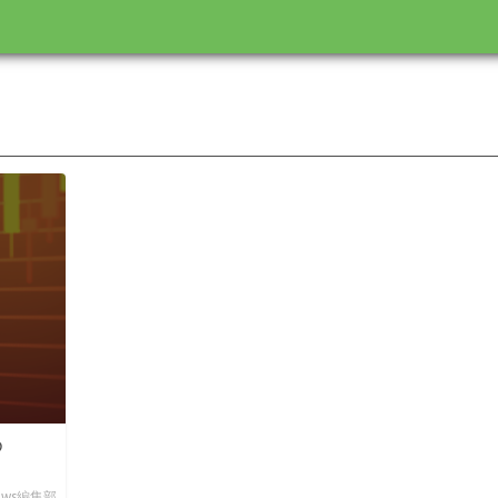
め
News編集部