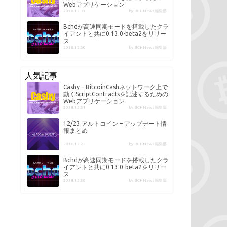
Webアプリケーション
2018.12.31
by BCHNews編集部
Bchdが高速同期モードを搭載したクラ
イアントと共に0.13.0-beta2をリリー
ス
2018.12.30
by BCHNews編集部
人気記事
Cashy – BitcoinCashネットワーク上で
動くScriptContractsを記述するための
Webアプリケーション
2018.12.31
by BCHNews編集部
12/23 アルトコイン – アップデート情
報まとめ
2018.12.23
by BCHNews編集部
Bchdが高速同期モードを搭載したクラ
イアントと共に0.13.0-beta2をリリー
ス
2018.12.30
by BCHNews編集部