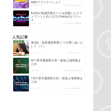
Webアプリケーション
2018.12.31
by BCHNews編集部
Bchdが高速同期モードを搭載したクラ
イアントと共に0.13.0-beta2をリリー
ス
2018.12.30
by BCHNews編集部
人気記事
第2回：仮想通貨界隈ニワカ勢に会いに
いく（１）
2018.11.19
by furusake-s
9/1 暗号通貨取引所 – 新規上場情報ま
とめ
2018.09.01
by BCHNews編集部
10/5 暗号通貨取引所 – 新規上場情報ま
とめ
2018.10.05
by BCHNews編集部