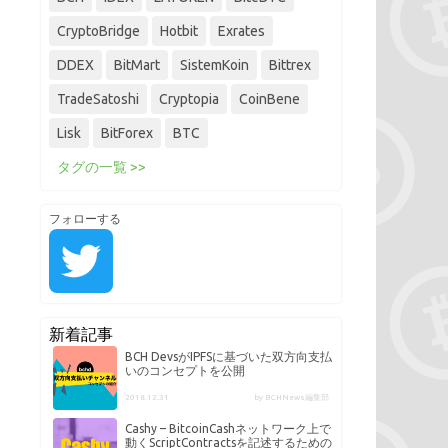
CryptoBridge
Hotbit
Exrates
DDEX
BitMart
SistemKoin
Bittrex
TradeSatoshi
Cryptopia
CoinBene
Lisk
BitForex
BTC
タグの一覧 >>
フォローする
新着記事
BCH DevsがIPFSに基づいた双方向支払
いのコンセプトを公開
2018.12.31
by BCHNews編集部
Cashy – BitcoinCashネットワーク上で
動くScriptContractsを記述するための