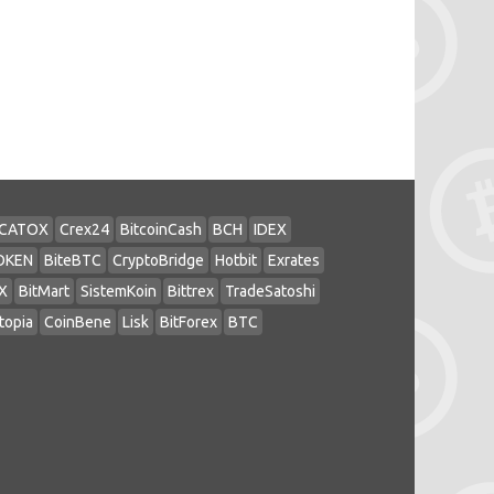
CATOX
Crex24
BitcoinCash
BCH
IDEX
OKEN
BiteBTC
CryptoBridge
Hotbit
Exrates
X
BitMart
SistemKoin
Bittrex
TradeSatoshi
topia
CoinBene
Lisk
BitForex
BTC