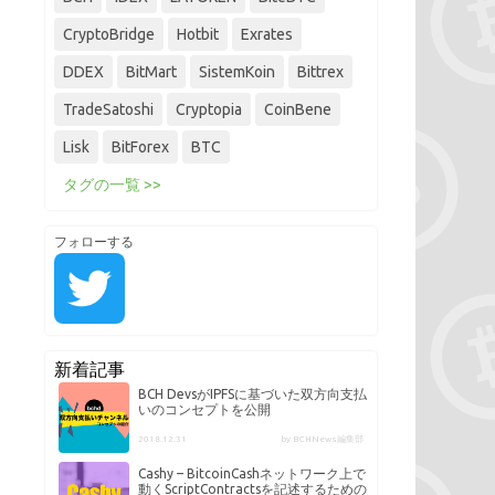
CryptoBridge
Hotbit
Exrates
DDEX
BitMart
SistemKoin
Bittrex
TradeSatoshi
Cryptopia
CoinBene
Lisk
BitForex
BTC
タグの一覧 >>
フォローする
新着記事
BCH DevsがIPFSに基づいた双方向支払
いのコンセプトを公開
2018.12.31
by BCHNews編集部
Cashy – BitcoinCashネットワーク上で
動くScriptContractsを記述するための