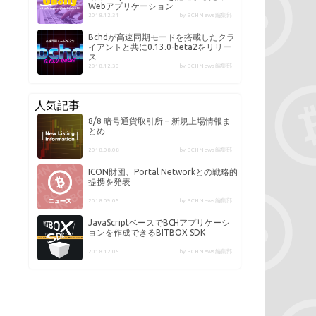
Webアプリケーション
2018.12.31
by BCHNews編集部
Bchdが高速同期モードを搭載したクラ
イアントと共に0.13.0-beta2をリリー
ス
2018.12.30
by BCHNews編集部
人気記事
8/8 暗号通貨取引所 – 新規上場情報ま
とめ
2018.08.08
by BCHNews編集部
ICON財団、Portal Networkとの戦略的
提携を発表
2018.09.05
by BCHNews編集部
JavaScriptベースでBCHアプリケーシ
ョンを作成できるBITBOX SDK
2018.12.05
by BCHNews編集部