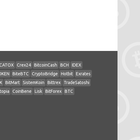
CATOX
Crex24
BitcoinCash
BCH
IDEX
OKEN
BiteBTC
CryptoBridge
Hotbit
Exrates
X
BitMart
SistemKoin
Bittrex
TradeSatoshi
topia
CoinBene
Lisk
BitForex
BTC