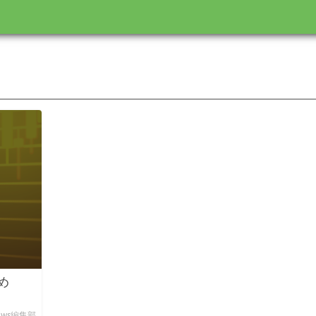
め
News編集部