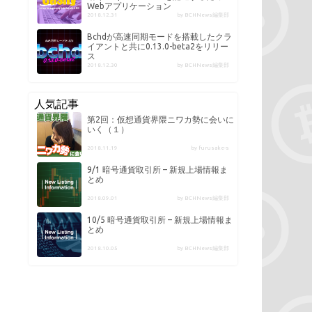
Webアプリケーション
2018.12.31
by BCHNews編集部
Bchdが高速同期モードを搭載したクラ
イアントと共に0.13.0-beta2をリリー
ス
2018.12.30
by BCHNews編集部
人気記事
第2回：仮想通貨界隈ニワカ勢に会いに
いく（１）
2018.11.19
by furusake-s
9/1 暗号通貨取引所 – 新規上場情報ま
とめ
2018.09.01
by BCHNews編集部
10/5 暗号通貨取引所 – 新規上場情報ま
とめ
2018.10.05
by BCHNews編集部