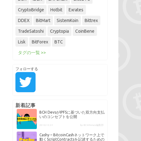
CryptoBridge
Hotbit
Exrates
DDEX
BitMart
SistemKoin
Bittrex
TradeSatoshi
Cryptopia
CoinBene
Lisk
BitForex
BTC
タグの一覧 >>
フォローする
新着記事
BCH DevsがIPFSに基づいた双方向支払
いのコンセプトを公開
2018.12.31
by BCHNews編集部
Cashy – BitcoinCashネットワーク上で
動くScriptContractsを記述するための