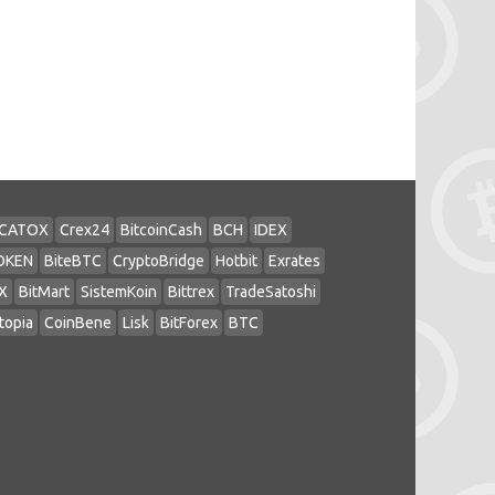
CATOX
Crex24
BitcoinCash
BCH
IDEX
OKEN
BiteBTC
CryptoBridge
Hotbit
Exrates
X
BitMart
SistemKoin
Bittrex
TradeSatoshi
topia
CoinBene
Lisk
BitForex
BTC