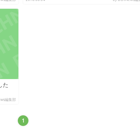
した
News編集部
1