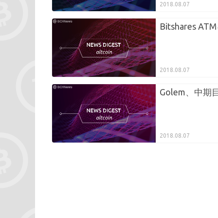
2018.08.07
Bitshares A
2018.08.07
Golem、中
2018.08.07