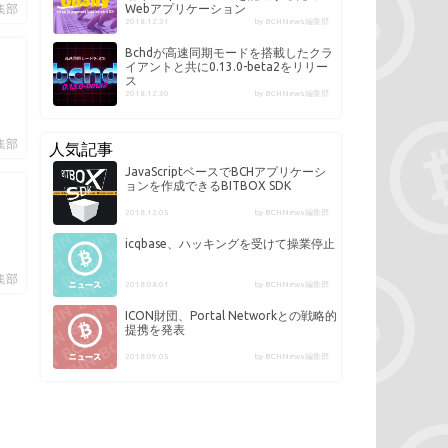
編集部
Webアプリケーション
2018.12.31
by BCHNews編集部
Bchdが高速同期モードを搭載したクラ
イアントと共に0.13.0-beta2をリリー
ス
2018.12.30
by BCHNews編集部
編集部
人気記事
JavaScriptベースでBCHアプリケーシ
ョンを作成できるBITBOX SDK
2018.12.05
by BCHNews編集部
icqbase、ハッキングを受けて操業停止
編集部
2018.08.01
by BCHNews編集部
ICON財団、Portal Networkとの戦略的
提携を発表
2018.09.05
by BCHNews編集部