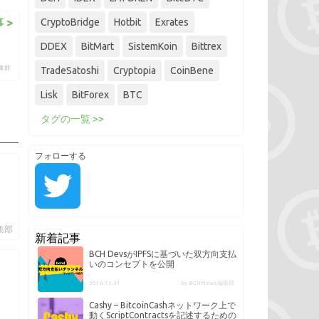
 >
CryptoBridge
Hotbit
Exrates
DDEX
BitMart
SistemKoin
Bittrex
編集部
TradeSatoshi
Cryptopia
CoinBene
Lisk
BitForex
BTC
タグの一覧 >>
フォローする
編集部
新着記事
BCH DevsがIPFSに基づいた双方向支払
いのコンセプトを公開
2018.12.31
by BCHNews編集部
Cashy – BitcoinCashネットワーク上で
動くScriptContractsを記述するための