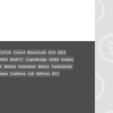
CATOX
Crex24
BitcoinCash
BCH
IDEX
OKEN
BiteBTC
CryptoBridge
Hotbit
Exrates
X
BitMart
SistemKoin
Bittrex
TradeSatoshi
topia
CoinBene
Lisk
BitForex
BTC