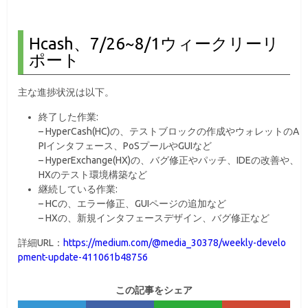
Hcash、7/26~8/1ウィークリーリ
ポート
主な進捗状況は以下。
終了した作業:
– HyperCash(HC)の、テストブロックの作成やウォレットのA
PIインタフェース、PoSプールやGUIなど
– HyperExchange(HX)の、バグ修正やパッチ、IDEの改善や、
HXのテスト環境構築など
継続している作業:
– HCの、エラー修正、GUIページの追加など
– HXの、新規インタフェースデザイン、バグ修正など
詳細URL：
https://medium.com/@media_30378/weekly-develo
pment-update-411061b48756
この記事をシェア