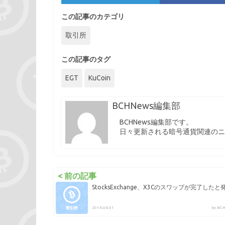
この記事のカテゴリ
取引所
この記事のタグ
EGT
KuCoin
BCHNews編集部
BCHNews編集部です。
日々更新される暗号通貨関連のニ
< 前の記事
StocksExchange、X3Cのスワップが完了したと
2018.08.01
by B