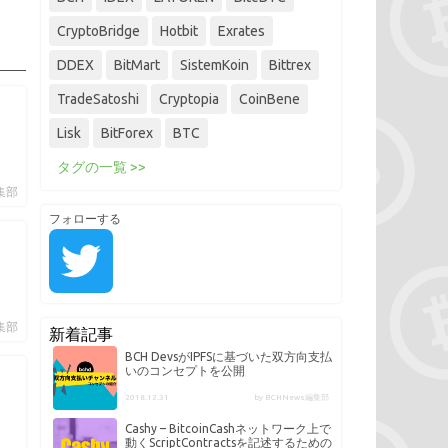
CryptoBridge
Hotbit
Exrates
DDEX
BitMart
SistemKoin
Bittrex
TradeSatoshi
Cryptopia
CoinBene
Lisk
BitForex
BTC
タグの一覧 >>
編集部
フォローする
編集部
新着記事
BCH DevsがIPFSに基づいた双方向支払
いのコンセプトを公開
2018.12.31
by BCHNews編集部
Cashy – BitcoinCashネットワーク上で
動くScriptContractsを記述するための