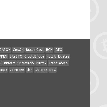
CATOX
Crex24
BitcoinCash
BCH
IDEX
OKEN
BiteBTC
CryptoBridge
Hotbit
Exrates
X
BitMart
SistemKoin
Bittrex
TradeSatoshi
topia
CoinBene
Lisk
BitForex
BTC