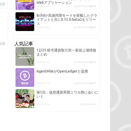
Webアプリケーション
編集部
2018.12.31
by BCHNews編集部
Bchdが高速同期モードを搭載したクラ
イアントと共に0.13.0-beta2をリリー
ス
2018.12.30
by BCHNews編集部
人気記事
編集部
12/25 暗号通貨取引所 – 新規上場情報
まとめ
2018.12.25
by BCHNews編集部
AgentMileがOpenLedgerと提携
2018.07.25
by BCHNews編集部
第1回：仮想通貨界隈ニワカ勢に会いに
いく
2018.11.04
by furusake-s