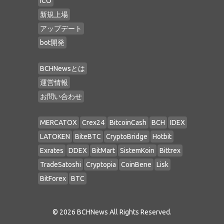
ICO
新規上場
アップデート
bot開発
BCHNewsとは
運営情報
お問い合わせ
MERCATOX
Crex24
BitcoinCash
BCH
IDEX
LATOKEN
BiteBTC
CryptoBridge
Hotbit
Exrates
DDEX
BitMart
SistemKoin
Bittrex
TradeSatoshi
Cryptopia
CoinBene
Lisk
BitForex
BTC
©
2026 BCHNews All Rights Reserved.