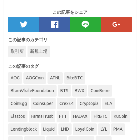
この記事をシェア
この記事のカテゴリ
取引所
新規上場
この記事のタグ
AOG
AOGCoin
ATNL
BiteBTC
BlueWhaleFoundation
BTS
BWX
CoinBene
CoinEgg
Coinsuper
Crex24
Cryptopia
ELA
Elastos
FarmaTrust
FTT
HADAX
HitBTC
KuCoin
Lendingblock
Liquid
LND
LoyalCoin
LYL
PMA