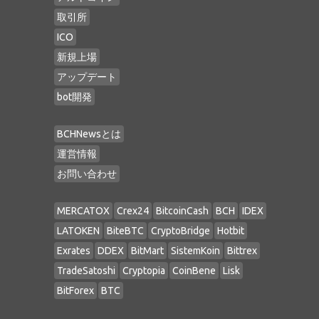
取引所
ICO
新規上場
アップデート
bot開発
BCHNewsとは
運営情報
お問い合わせ
MERCATOX
Crex24
BitcoinCash
BCH
IDEX
LATOKEN
BiteBTC
CryptoBridge
Hotbit
Exrates
DDEX
BitMart
SistemKoin
Bittrex
TradeSatoshi
Cryptopia
CoinBene
Lisk
BitForex
BTC