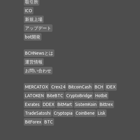
取引所
ICO
新規上場
アップデート
bot開発
BCHNewsとは
運営情報
お問い合わせ
MERCATOX
Crex24
BitcoinCash
BCH
IDEX
LATOKEN
BiteBTC
CryptoBridge
Hotbit
Exrates
DDEX
BitMart
SistemKoin
Bittrex
TradeSatoshi
Cryptopia
CoinBene
Lisk
BitForex
BTC