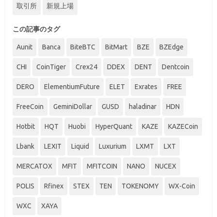
取引所
新規上場
この記事のタグ
Aunit
Banca
BiteBTC
BitMart
BZE
BZEdge
CHI
CoinTiger
Crex24
DDEX
DENT
Dentcoin
DERO
ElementiumFuture
ELET
Exrates
FREE
FreeCoin
GeminiDollar
GUSD
haladinar
HDN
Hotbit
HQT
Huobi
HyperQuant
KAZE
KAZECoin
Lbank
LEXIT
Liquid
Luxurium
LXMT
LXT
MERCATOX
MFIT
MFITCOIN
NANO
NUCEX
POLIS
Rfinex
STEX
TEN
TOKENOMY
WX-Coin
WXC
XAYA