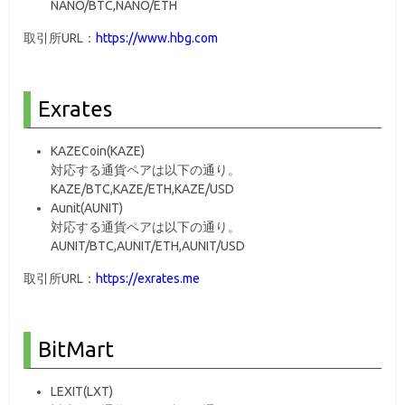
NANO/BTC,NANO/ETH
取引所URL：
https://www.hbg.com
Exrates
KAZECoin(KAZE)
対応する通貨ペアは以下の通り。
KAZE/BTC,KAZE/ETH,KAZE/USD
Aunit(AUNIT)
対応する通貨ペアは以下の通り。
AUNIT/BTC,AUNIT/ETH,AUNIT/USD
取引所URL：
https://exrates.me
BitMart
LEXIT(LXT)