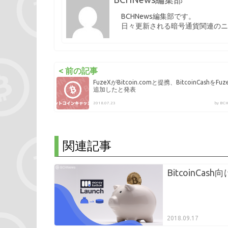
BCHNews編集部です。
日々更新される暗号通貨関連のニ
< 前の記事
FuzeXがBitcoin.comと提携、BitcoinCashをFuz
追加したと発表
2018.07.23
by B
関連記事
BitcoinCa
2018.09.17