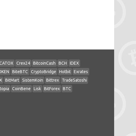
CATOX
Crex24
BitcoinCash
BCH
IDEX
OKEN
BiteBTC
CryptoBridge
Hotbit
Exrates
X
BitMart
SistemKoin
Bittrex
TradeSatoshi
topia
CoinBene
Lisk
BitForex
BTC