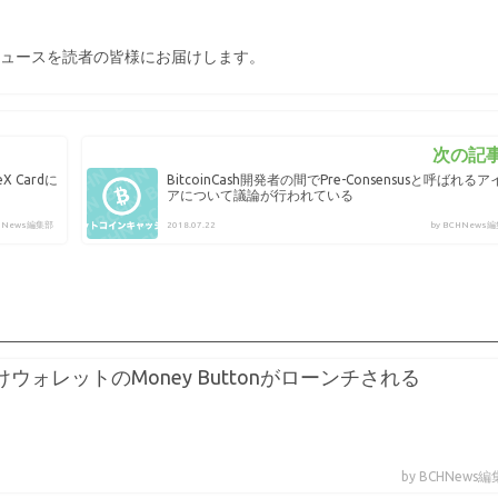
ュースを読者の皆様にお届けします。
次の記事
eX Cardに
BitcoinCash開発者の間でPre-Consensusと呼ばれるア
アについて議論が行われている
CHNews編集部
2018.07.22
by BCHNews
sh向けウォレットのMoney Buttonがローンチされる
by BCHNews