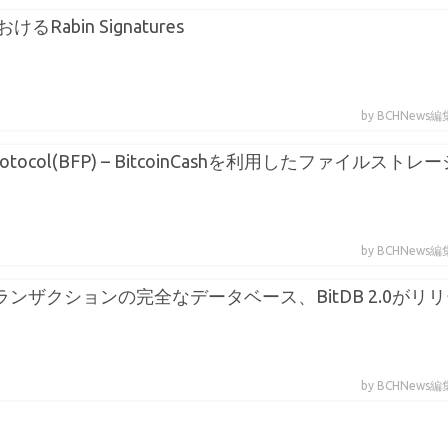
におけるRabin Signatures
by BCHNews
es Protocol(BFP) – BitcoinCashを利用したファイルストレ
by BCHNews
ashトランザクションの完全なデータベース、BitDB 2.0がリ
by BCHNews