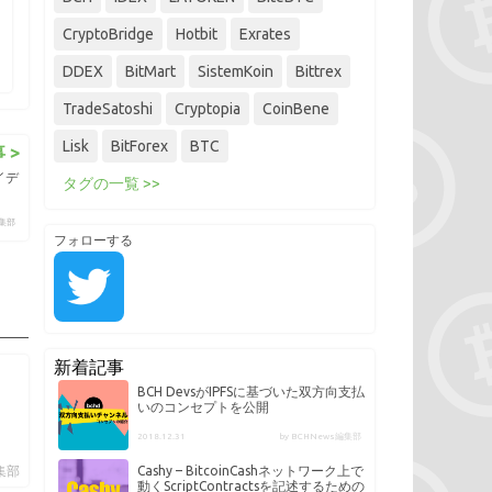
CryptoBridge
Hotbit
Exrates
DDEX
BitMart
SistemKoin
Bittrex
TradeSatoshi
Cryptopia
CoinBene
Lisk
BitForex
BTC
 >
イデ
タグの一覧 >>
編集部
フォローする
新着記事
BCH DevsがIPFSに基づいた双方向支払
いのコンセプトを公開
2018.12.31
by BCHNews編集部
編集部
Cashy – BitcoinCashネットワーク上で
動くScriptContractsを記述するための