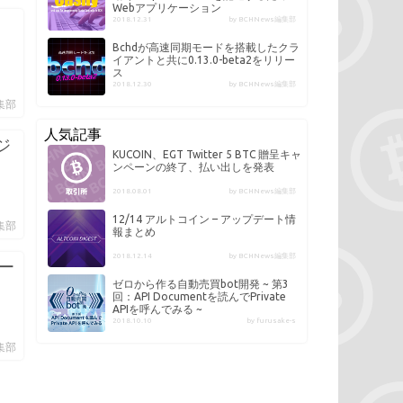
Webアプリケーション
2018.12.31
by BCHNews編集部
Bchdが高速同期モードを搭載したクラ
イアントと共に0.13.0-beta2をリリー
ス
2018.12.30
by BCHNews編集部
編集部
人気記事
ージ
KUCOIN、EGT Twitter 5 BTC 贈呈キャ
ンペーンの終了、払い出しを発表
2018.08.01
by BCHNews編集部
12/14 アルトコイン – アップデート情
編集部
報まとめ
2018.12.14
by BCHNews編集部
リー
ゼロから作る自動売買bot開発 ~ 第3
回：API Documentを読んでPrivate
APIを呼んでみる ~
2018.10.10
by furusake-s
編集部