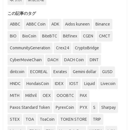
この記事のタグ
ABBC
ABBC Coin
ADK
Aidos kuneen
Binance
BIO
BioCoin
BiteBTC
Bitfinex
CGEN
CMCT
CommunityGeneration
Crex24
CryptoBridge
CyberMovieChain
DACH
DACH Coin
DINT
dintcoin
ECOREAL
Exrates
Gemini dollar
GUSD
HNDC
HondaisCoin
IDEX
IOST
Liquid
Livecoin
MITH
Mithril
OEX
OOOBTC
PAX
Paxos Standard Token
PyrexCoin
PYX
S
Sharpay
STEX
TOA
ToaCoin
TOKEN STORE
TRIP