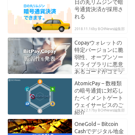
日の丸リムジンで暗
号通貨決済が採用さ
れる
2018.11.16
by BCHNews編集部
Copayウォレットの
特定バージョンに脆
弱性、オープンソー
スライブラリに悪意
2018.12.06
by BCHNews編集部
あるコードがコミッ
トされた疑い
AtomicPay – 数種類
の暗号通貨に対応し
たペイメントゲート
ウェイサービスのご
2018.12.17
by BCHNews編集部
紹介
OneGold – Bitcoin
Cashでデジタル地金