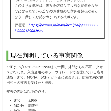
このような事態は、弊社を信頼して大切な資産をお預
けになられている全てのお客様の信頼を裏切る結果と
なり、伏してお詫び申し上げる次第です。
引用元：
https://prtimes.jp/main/html/rd/p/00000009
3.000012906.html
現在判明している事実関係
Zaifは、9/14の17:00〜19:00までの間、外部からの不正アクセ
スが行われ、入出金用のホットウォレットで管理している暗号
通貨（BTC、MONA、BCH）が不正に送金され、総額で約67億
円相当の被害を受けたと発表。
被害の内訳は以下の通り。
BTC 5,966
MONA 調査中
BCH 調査中