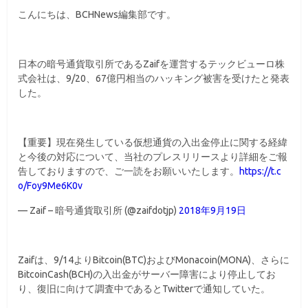
こんにちは、BCHNews編集部です。
日本の暗号通貨取引所であるZaifを運営するテックビューロ株
式会社は、9/20、67億円相当のハッキング被害を受けたと発表
した。
【重要】現在発生している仮想通貨の入出金停止に関する経緯
と今後の対応について、当社のプレスリリースより詳細をご報
告しておりますので、ご一読をお願いいたします。
https://t.c
o/Foy9Me6K0v
— Zaif – 暗号通貨取引所 (@zaifdotjp)
2018年9月19日
Zaifは、9/14よりBitcoin(BTC)およびMonacoin(MONA)、さらに
BitcoinCash(BCH)の入出金がサーバー障害により停止してお
り、復旧に向けて調査中であるとTwitterで通知していた。