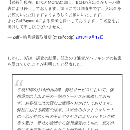
【続報】現在、BTCとMONAに加え、BCHの入出金がサーバ障
害により停止しております。復旧に向け調査中です。入出金を
お控えいただけますようよろしくお願いいたします。
またZaifPaymentによる決済も停止しております。ご迷惑をお
掛けして申し訳ございません。
— Zaif – 暗号通貨取引所 (@zaifdotjp)
2018年9月17日
しかし、9/20、調査の結果、該当の３通貨がハッキングの被害
を受けていたことが判明したと発表した。
平成30年9月14日頃以降、弊社サービスにおいて、仮
想通貨の入出金等の一部のサービスが稼働しておら
ず、お客様には大変なご迷惑をおかけしております。
弊社における調査の結果、入出金用ホットウォレット
の一部が外部からの不正アクセスによりハッキング被
害を受け、弊社が管理する仮想通貨のうちの一部が外
部に不正流出させられたことが判明しました。