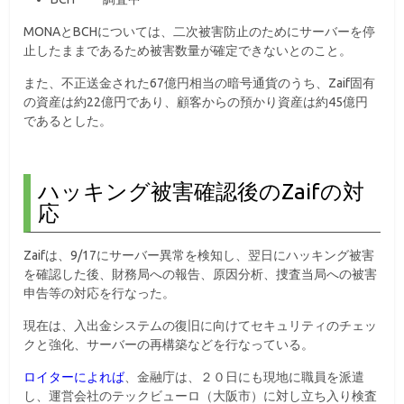
MONAとBCHについては、二次被害防止のためにサーバーを停
止したままであるため被害数量が確定できないとのこと。
また、不正送金された67億円相当の暗号通貨のうち、Zaif固有
の資産は約22億円であり、顧客からの預かり資産は約45億円
であるとした。
ハッキング被害確認後のZaifの対
応
Zaifは、9/17にサーバー異常を検知し、翌日にハッキング被害
を確認した後、財務局への報告、原因分析、捜査当局への被害
申告等の対応を行なった。
現在は、入出金システムの復旧に向けてセキュリティのチェッ
クと強化、サーバーの再構築などを行なっている。
ロイターによれば
、金融庁は、２０日にも現地に職員を派遣
し、運営会社のテックビューロ（大阪市）に対し立ち入り検査