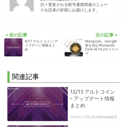
日々更新される暗号通貨関連のニュー
スを読者の皆様にお届けします。
< 前の記事
次の記事 >
9/17 アルトコイン-ア
Monacoin、reorg対
ップデート情報まと
策を含むMonacoin
め
Core v0.16.2をリリー
ス
関連記事
12/15 アルトコイン
– アップデート情報
まとめ
2018.12.15
by BCHNews編集部