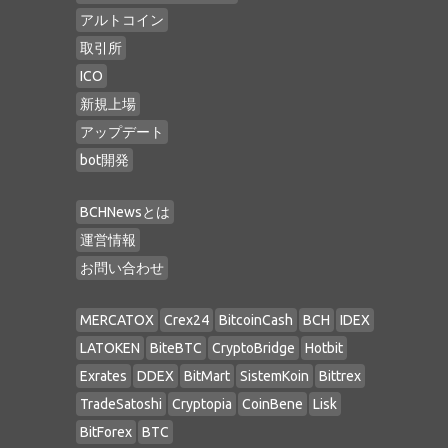
アルトコイン
取引所
ICO
新規上場
アップデート
bot開発
BCHNewsとは
運営情報
お問い合わせ
MERCATOX
Crex24
BitcoinCash
BCH
IDEX
LATOKEN
BiteBTC
CryptoBridge
Hotbit
Exrates
DDEX
BitMart
SistemKoin
Bittrex
TradeSatoshi
Cryptopia
CoinBene
Lisk
BitForex
BTC