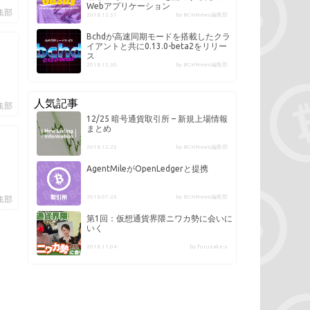
Webアプリケーション
編集部
2018.12.31
by BCHNews編集部
Bchdが高速同期モードを搭載したクラ
イアントと共に0.13.0-beta2をリリー
ス
2018.12.30
by BCHNews編集部
人気記事
編集部
12/25 暗号通貨取引所 – 新規上場情報
まとめ
2018.12.25
by BCHNews編集部
AgentMileがOpenLedgerと提携
2018.07.25
by BCHNews編集部
編集部
第1回：仮想通貨界隈ニワカ勢に会いに
いく
2018.11.04
by furusake-s