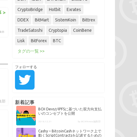
CryptoBridge
Hotbit
Exrates
 >
DDEX
BitMart
SistemKoin
Bittrex
TradeSatoshi
Cryptopia
CoinBene
編集部
Lisk
BitForex
BTC
タグの一覧 >>
フォローする
編集部
新着記事
BCH DevsがIPFSに基づいた双方向支払
いのコンセプトを公開
2018.12.31
by BCHNews編集部
Cashy – BitcoinCashネットワーク上で
動くScriptContractsを記述するための