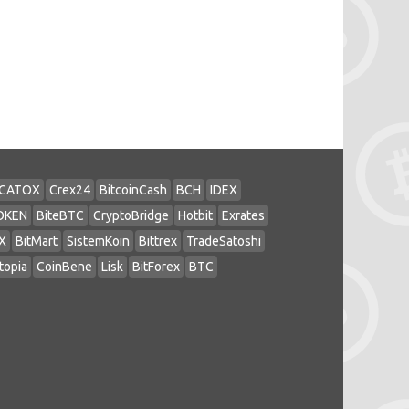
CATOX
Crex24
BitcoinCash
BCH
IDEX
OKEN
BiteBTC
CryptoBridge
Hotbit
Exrates
X
BitMart
SistemKoin
Bittrex
TradeSatoshi
topia
CoinBene
Lisk
BitForex
BTC