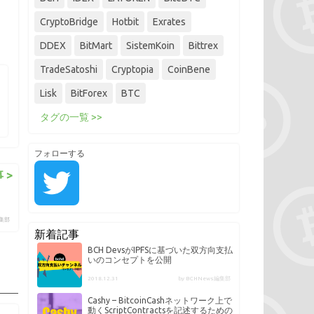
CryptoBridge
Hotbit
Exrates
DDEX
BitMart
SistemKoin
Bittrex
TradeSatoshi
Cryptopia
CoinBene
Lisk
BitForex
BTC
タグの一覧 >>
フォローする
 >
編集部
新着記事
BCH DevsがIPFSに基づいた双方向支払
いのコンセプトを公開
2018.12.31
by BCHNews編集部
Cashy – BitcoinCashネットワーク上で
動くScriptContractsを記述するための