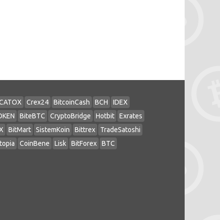
CATOX
Crex24
BitcoinCash
BCH
IDEX
OKEN
BiteBTC
CryptoBridge
Hotbit
Exrates
X
BitMart
SistemKoin
Bittrex
TradeSatoshi
topia
CoinBene
Lisk
BitForex
BTC