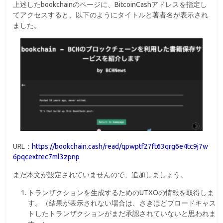
上述したbookchainのページに、BitcoinCashアドレスを指定し
てアクセスすると、以下のようにタイトルと著者名が表示され
ました。
URL：
https://bookchain.cash/read/qpwptf27ft63qrg6e4tc9j7w
6pqcextrec7ml3zpnp
まだ本文が設定されていませんので、追加しましょう。
トランザクションを生成するためのUTXOの情報を取得しま
す。（結果が表示されない場合は、さきほどブロードキャス
トしたトランザクションがまだ承認されていないと思われま