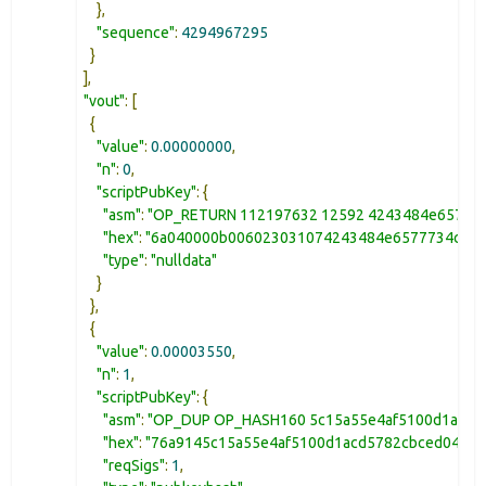
},
"sequence"
:
4294967295
}
],
"vout"
:
[
{
"value"
:
0.00000000
,
"n"
:
0
,
"scriptPubKey"
:
{
"asm"
:
"OP_RETURN 112197632 12592 4243484e6577
"hex"
:
"6a040000b006023031074243484e6577734c63
"type"
:
"nulldata"
}
},
{
"value"
:
0.00003550
,
"n"
:
1
,
"scriptPubKey"
:
{
"asm"
:
"OP_DUP OP_HASH160 5c15a55e4af5100d1acd5
"hex"
:
"76a9145c15a55e4af5100d1acd5782cbced0418c
"reqSigs"
:
1
,