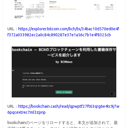
URL：
https://explorer.bitcoin.com/bch/tx/34bac10d570ed0e4f
f372a033982ec2a0c84c890287e37e1a56c7b1e4f8325cb
URL：
https://bookchain.cash/read/qpwptf27ft63qrg6e4tc9j7w
6pqcextrec7ml3zpnp
bookchainのページをリロードすると、本文が追加されて、最