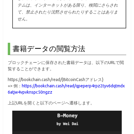
テムは、インターネットがある限り、検閲にさらされ
て、禁止されたり沈黙させられたりすることはありま
せん。
書籍データの閲覧方法
ブロックチェーンに保存された書籍データは、以下のURLで閲
覧することができます。
https://bookchain.cash/read/{BitcoinCashアドレス}
=> 例：
https://bookchain.cash/read/qpeperp4rpz2tyv6dqtmdx
6atjw4vpvknspc50ngzz
上記URLを開くと以下のページへ遷移します。