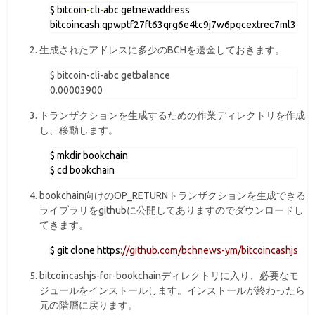
$ bitcoin
-
cli
-
abc getnewaddress

bitcoincash
:
qpwptf27ft63qrg6e4tc9j7w6pqcextrec7ml3zpn
生成されたアドレスに多少のBCHを送金しておきます。
$ bitcoin-cli-abc getbalance

トランザクションを生成するための作業ディレクトリを作成
し、移動します。
$ mkdir bookchain

$ cd bookchain
bookchain向けのOP_RETURNトランザクションを生成できる
ライブラリをgithubに公開してありますのでダウンロードし
てきます。
$ git clone https
:
//github.com/bchnews-ym/bitcoincashjs-for
bitcoincashjs-for-bookchainディレクトリに入り、必要なモ
ジュールをインストールします。インストールが終わったら
元の階層に戻ります。