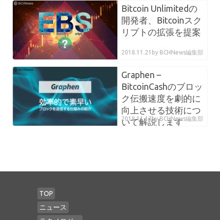
Bitcoin Unlimitedの
開発者、Bitcoinスク
リプトの拡張を提案
2018.11.21
by BCHNews編集部
Graphen –
BitcoinCashのブロッ
ク伝搬速度を劇的に
向上させる技術につ
2018.11.17
by BCHNews編集部
いて解説します
TOP
ニュース