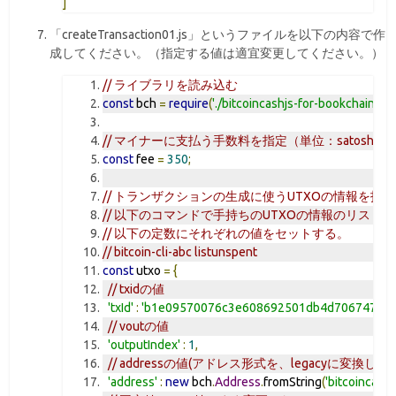
]
「createTransaction01.js」というファイルを以下の内容で作
成してください。（指定する値は適宜変更してください。）
// ライブラリを読み込む
const
 bch 
=
require
(
'./bitcoincashjs-for-bookchain/src
// マイナーに支払う手数料を指定（単位：satoshi）
const
 fee 
=
350
;
// トランザクションの生成に使うUTXOの情報を指
// 以下のコマンドで手持ちのUTXOの情報のリスト
// 以下の定数にそれぞれの値をセットする。
// bitcoin-cli-abc listunspent
const
 utxo 
=
{
// txidの値
'txId'
:
'b1e09570076c3e608692501db4d706747e8d
// voutの値
'outputIndex'
:
1
,
// addressの値(アドレス形式を、legacyに変換
'address'
:
new
 bch
.
Address
.
fromString
(
'bitcoincas