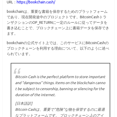
URL：
https://bookchain.cash/
bookchainは、重要な書籍を保存するためのプラットフォーム
であり、現在開発途中のプロジェクトです。BitcoinCashトラ
ンザクションのOP_RETURNに一定のルールに従ってデータを
書き込むことで、ブロックチェーン上に書籍データを保存でき
ます。
bookchainの公式サイト上では、このサービスにBitcoinCashの
ブロックチェーンを利用する理由について、以下のように述べ
られています。
Bitcoin Cash is the perfect platform to store important
and “dangerous” things. Items on the blockchain canno
t be subject to censorship, banning or silencing for the
duration of the internet.
[日本語訳]
Bitcoin Cashは、重要で”危険”な物を保管するのに最適
なプラットフォームです。 ブロックチェーン上のアイ