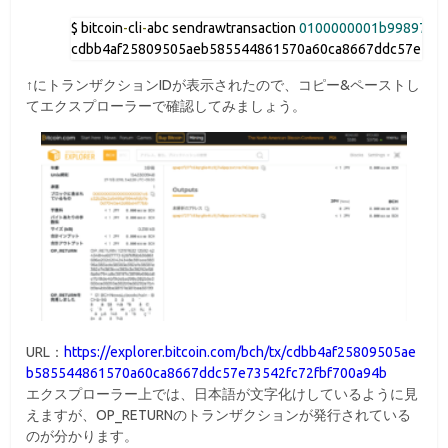
$ bitcoin
-
cli
-
abc sendrawtransaction 
0100000001b99897499
cdbb4af25809505aeb585544861570a60ca8667ddc57e7354
↑にトランザクションIDが表示されたので、コピー&ペーストし
てエクスプローラーで確認してみましょう。
URL：
https://explorer.bitcoin.com/bch/tx/cdbb4af25809505ae
b585544861570a60ca8667ddc57e73542fc72fbf700a94b
エクスプローラー上では、日本語が文字化けしているように見
えますが、OP_RETURNのトランザクションが発行されている
のが分かります。