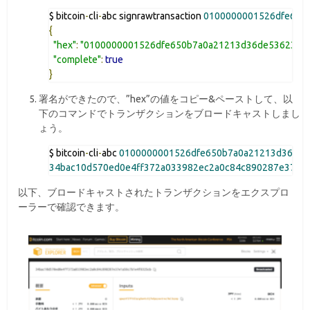
$ bitcoin
-
cli
-
abc signrawtransaction 
0100000001526dfe650
{
"hex"
:
"0100000001526dfe650b7a0a21213d36de536238e
"complete"
:
true
}
署名ができたので、”hex”の値をコピー&ペーストして、以
下のコマンドでトランザクションをブロードキャストしまし
ょう。
$ bitcoin
-
cli
-
abc 
0100000001526dfe650b7a0a21213d36de5
34bac10d570ed0e4ff372a033982ec2a0c84c890287e37e1
以下、ブロードキャストされたトランザクションをエクスプロ
ーラーで確認できます。