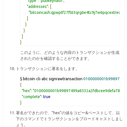
"type"
:
"pubkeyhash"
,
"addresses"
:
[
"bitcoincash:qpwptf27ft63qrg6e4tc9j7w6pqcextrec7m
]
}
}
]
}
このように、どのような内容のトランザクションが生成
されたのかを確認することができます。
トランザクションに署名をします。
$ bitcoin
-
cli
-
abc signrawtransaction 
0100000001b99897499
{
"hex"
:
"0100000001b99897499a8532a2fdbcee9defa78d7
"complete"
:
true
}
署名ができたので、”hex”の値をコピー&ペーストして、以
下のコマンドでトランザクションをブロードキャストしまし
ょう。