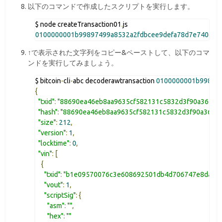
以下のコマンドで作成したスクリプトを実行します。
$ node createTransaction01
.
0100000001b99897499a8532a2fdbcee9defa78d7e7406d7
↑で表示された文字列をコピー&ペーストして、以下のコマ
ンドを実行してみましょう。
$ bitcoin
-
cli
-
abc decoderawtransaction 
0100000001b99897
{
"txid"
:
"88690ea46eb8aa9635cf582131c5832d3f90a36e8a
"hash"
:
"88690ea46eb8aa9635cf582131c5832d3f90a36e8
"size"
:
212
,
"version"
:
1
,
"locktime"
:
0
,
"vin"
:
[
{
"txid"
:
"b1e09570076c3e608692501db4d706747e8da7ef
"vout"
:
1
,
"scriptSig"
:
{
"asm"
:
""
,
"hex"
:
""