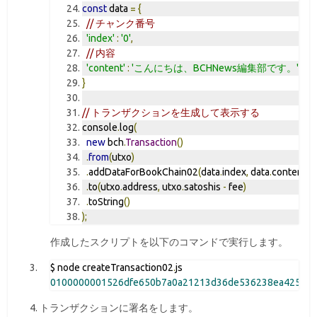
const
 data 
=
{
// チャンク番号
'index'
:
'0'
,
// 内容
'content'
:
'こんにちは、BCHNews編集部です。'
}
// トランザクションを生成して表示する
console
.
log
(
new
 bch
.
Transaction
()
.
from
(
utxo
)
.
addDataForBookChain02
(
data
.
index
,
 data
.
content
)
.
to
(
utxo
.
address
,
 utxo
.
satoshis 
-
 fee
)
.
toString
()
);
作成したスクリプトを以下のコマンドで実行します。
$ node createTransaction02
.
0100000001526dfe650b7a0a21213d36de536238ea4252ac
トランザクションに署名をします。