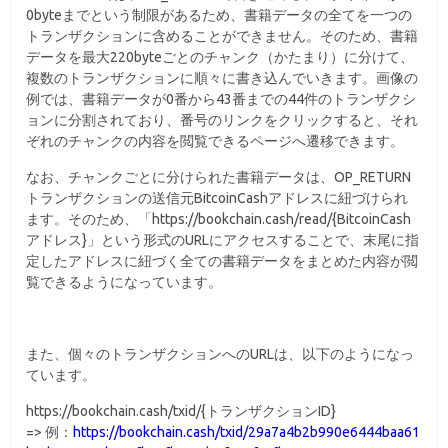
0byteまでという制限があるため、書籍データの全てを一つの
トランザクションに含めることができません。そのため、書籍
データを最大220byteごとのチャンク（かたまり）に分けて、
複数のトランザクションに順々に書き込んでいきます。画像の
例では、書籍データが0番から43番までの44件のトランザクシ
ョンに分割されており、番号のリンクをクリックすると、それ
ぞれのチャンクの内容を閲覧できるページへ遷移できます。
なお、チャンクごとに分けられた書籍データは、OP_RETURN
トランザクションの送信元BitcoinCashアドレスに紐づけられ
ます。そのため、「https://bookchain.cash/read/{BitcoinCash
アドレス}」という形式のURLにアクセスすることで、末尾に指
定したアドレスに紐づく全ての書籍データをまとめた内容が閲
覧できるようになっています。
また、個々のトランザクションへのURLは、以下のようになっ
ています。
https://bookchain.cash/txid/{トランザクションID}
=> 例：
https://bookchain.cash/txid/29a7a4b2b990e6444baa61