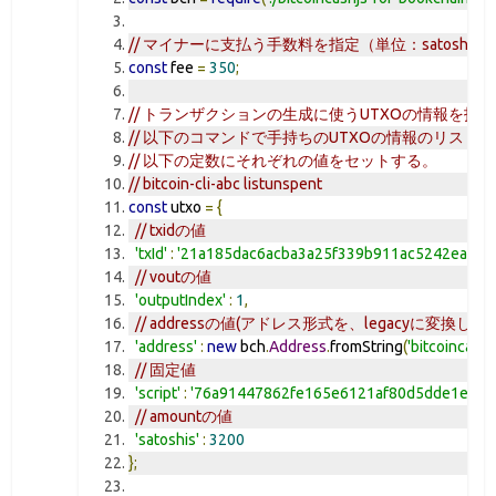
// マイナーに支払う手数料を指定（単位：satoshi）
const
 fee 
=
350
;
// トランザクションの生成に使うUTXOの情報を指
// 以下のコマンドで手持ちのUTXOの情報のリスト
// 以下の定数にそれぞれの値をセットする。
// bitcoin-cli-abc listunspent
const
 utxo 
=
{
// txidの値
'txId'
:
'21a185dac6acba3a25f339b911ac5242ea38
// voutの値
'outputIndex'
:
1
,
// addressの値(アドレス形式を、legacyに変換して
'address'
:
new
 bch
.
Address
.
fromString
(
'bitcoincas
// 固定値
'script'
:
'76a91447862fe165e6121af80d5dde1ecb4
// amountの値
'satoshis'
:
3200
};