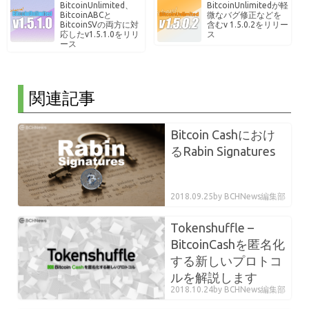
BitcoinUnlimited、
BitcoinUnlimitedが軽
BitcoinABCと
微なバグ修正などを
BitcoinSVの両方に対
含むv 1.5.0.2をリリー
応したv1.5.1.0をリリ
ス
ース
関連記事
Bitcoin Cashにおけ
るRabin Signatures
2018.09.25
by BCHNews編集部
Tokenshuffle –
BitcoinCashを匿名化
する新しいプロトコ
ルを解説します
2018.10.24
by BCHNews編集部