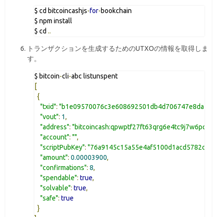
$ cd bitcoincashjs
-
for
-
bookchain

$ npm install

$ cd 
..
トランザクションを生成するためのUTXOの情報を取得しま
す。
$ bitcoin
-
cli
-
[
{
"txid"
:
"b1e09570076c3e608692501db4d706747e8da7ef9
"vout"
:
1
,
"address"
:
"bitcoincash:qpwptf27ft63qrg6e4tc9j7w6pqce
"account"
:
""
,
"scriptPubKey"
:
"76a9145c15a55e4af5100d1acd5782cbce
"amount"
:
0.00003900
,
"confirmations"
:
8
,
"spendable"
:
true
,
"solvable"
:
true
,
"safe"
:
true
}