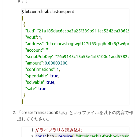
す。）
$ bitcoin
-
cli
-
[
{
"txid"
:
"21a185dac6acba3a25f339b911ac5242ea386253d
"vout"
:
1
,
"address"
:
"bitcoincash:qpwptf27ft63qrg6e4tc9j7w6pqce
"account"
:
""
,
"scriptPubKey"
:
"76a9145c15a55e4af5100d1acd5782cbce
"amount"
:
0.00003200
,
"confirmations"
:
1
,
"spendable"
:
true
,
"solvable"
:
true
,
"safe"
:
true
}
]
「createTransaction02.js」というファイルを以下の内容で作
成してください。
// ライブラリを読み込む
const
 bch 
=
require
(
'./bitcoincashjs-for-bookchain/src