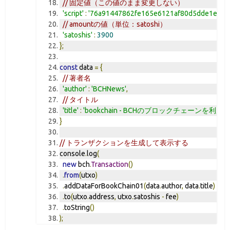
// 固定値（この値のまま変更しない）
'script'
:
'76a91447862fe165e6121af80d5dde1ecb4
// amountの値（単位：satoshi）
'satoshis'
:
3900
};
const
 data 
=
{
// 著者名
'author'
:
'BCHNews'
,
// タイトル
'title'
:
'bookchain - BCHのブロックチェーン
}
// トランザクションを生成して表示する
console
.
log
(
new
 bch
.
Transaction
()
.
from
(
utxo
)
.
addDataForBookChain01
(
data
.
author
,
 data
.
title
)
.
to
(
utxo
.
address
,
 utxo
.
satoshis 
-
 fee
)
.
toString
()
);