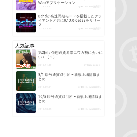
Webアプリケーション
2018.12.31
by BCHNews編集部
Bchdが高速同期モードを搭載したクラ
イアントと共に0.13.0-beta2をリリー
ス
2018.12.30
by BCHNews編集部
人気記事
第2回：仮想通貨界隈ニワカ勢に会いに
いく（１）
2018.11.19
by furusake-s
9/1 暗号通貨取引所 – 新規上場情報ま
とめ
2018.09.01
by BCHNews編集部
10/5 暗号通貨取引所 – 新規上場情報ま
とめ
2018.10.05
by BCHNews編集部