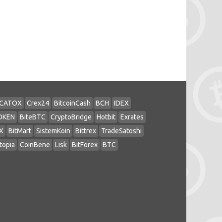
CATOX
Crex24
BitcoinCash
BCH
IDEX
OKEN
BiteBTC
CryptoBridge
Hotbit
Exrates
X
BitMart
SistemKoin
Bittrex
TradeSatoshi
topia
CoinBene
Lisk
BitForex
BTC