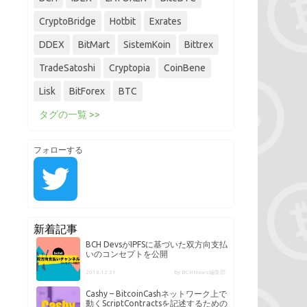
CryptoBridge
Hotbit
Exrates
DDEX
BitMart
SistemKoin
Bittrex
TradeSatoshi
Cryptopia
CoinBene
Lisk
BitForex
BTC
タグの一覧 >>
フォローする
新着記事
BCH DevsがIPFSに基づいた双方向支払
いのコンセプトを公開
2018.12.31
by BCHNews編集部
Cashy – BitcoinCashネットワーク上で
動くScriptContractsを記述するための