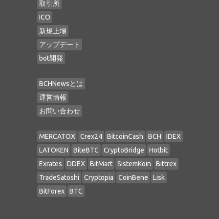
取引所
ICO
新規上場
アップデート
bot開発
BCHNewsとは
運営情報
お問い合わせ
MERCATOX
Crex24
BitcoinCash
BCH
IDEX
LATOKEN
BiteBTC
CryptoBridge
Hotbit
Exrates
DDEX
BitMart
SistemKoin
Bittrex
TradeSatoshi
Cryptopia
CoinBene
Lisk
BitForex
BTC