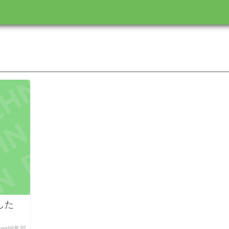
した
News編集部