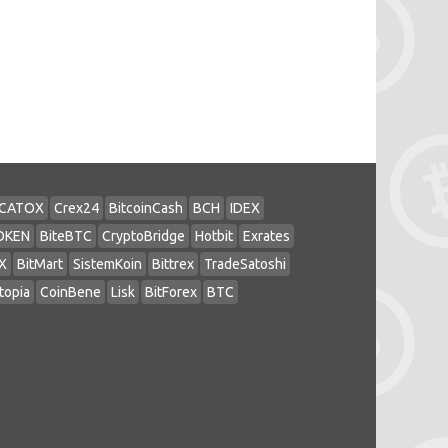
CATOX
Crex24
BitcoinCash
BCH
IDEX
OKEN
BiteBTC
CryptoBridge
Hotbit
Exrates
X
BitMart
SistemKoin
Bittrex
TradeSatoshi
topia
CoinBene
Lisk
BitForex
BTC