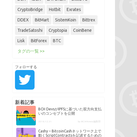
CryptoBridge
Hotbit
Exrates
DDEX
BitMart
SistemKoin
Bittrex
TradeSatoshi
Cryptopia
CoinBene
Lisk
BitForex
BTC
タグの一覧 >>
フォローする
新着記事
BCH DevsがIPFSに基づいた双方向支払
いのコンセプトを公開
2018.12.31
by BCHNews編集部
Cashy – BitcoinCashネットワーク上で
動くScriptContractsを記述するための