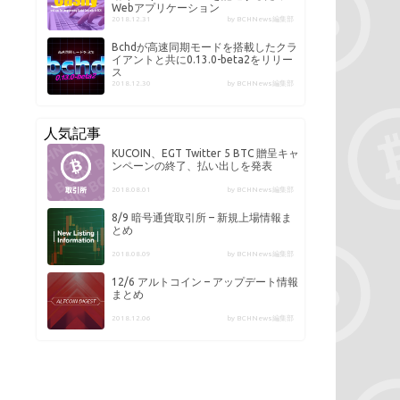
Webアプリケーション
2018.12.31
by BCHNews編集部
Bchdが高速同期モードを搭載したクラ
イアントと共に0.13.0-beta2をリリー
ス
2018.12.30
by BCHNews編集部
人気記事
KUCOIN、EGT Twitter 5 BTC 贈呈キャ
ンペーンの終了、払い出しを発表
2018.08.01
by BCHNews編集部
8/9 暗号通貨取引所 – 新規上場情報ま
とめ
2018.08.09
by BCHNews編集部
12/6 アルトコイン – アップデート情報
まとめ
2018.12.06
by BCHNews編集部