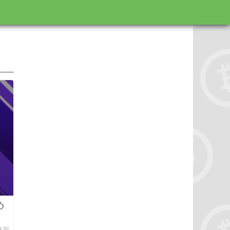
め
編集部