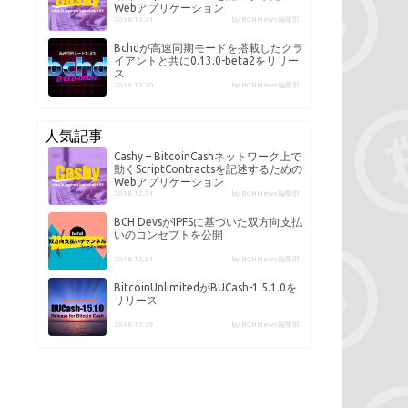
Webアプリケーション
2018.12.31
by BCHNews編集部
Bchdが高速同期モードを搭載したクラ
イアントと共に0.13.0-beta2をリリー
ス
2018.12.30
by BCHNews編集部
人気記事
Cashy – BitcoinCashネットワーク上で
動くScriptContractsを記述するための
Webアプリケーション
2018.12.31
by BCHNews編集部
BCH DevsがIPFSに基づいた双方向支払
いのコンセプトを公開
2018.12.31
by BCHNews編集部
BitcoinUnlimitedがBUCash-1.5.1.0を
リリース
2018.12.29
by BCHNews編集部