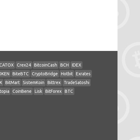
CATOX
Crex24
BitcoinCash
BCH
IDEX
OKEN
BiteBTC
CryptoBridge
Hotbit
Exrates
X
BitMart
SistemKoin
Bittrex
TradeSatoshi
topia
CoinBene
Lisk
BitForex
BTC