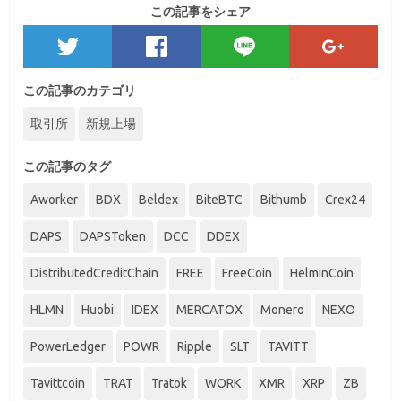
この記事をシェア
この記事のカテゴリ
取引所
新規上場
この記事のタグ
Aworker
BDX
Beldex
BiteBTC
Bithumb
Crex24
DAPS
DAPSToken
DCC
DDEX
DistributedCreditChain
FREE
FreeCoin
HelminCoin
HLMN
Huobi
IDEX
MERCATOX
Monero
NEXO
PowerLedger
POWR
Ripple
SLT
TAVITT
Tavittcoin
TRAT
Tratok
WORK
XMR
XRP
ZB