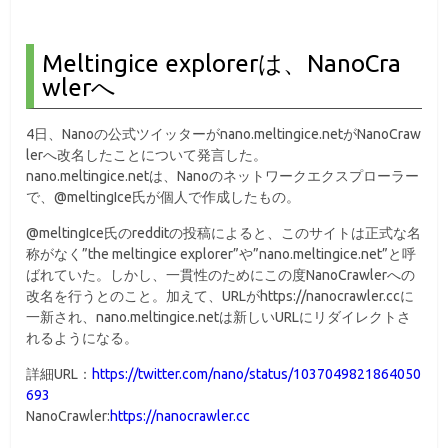
Meltingice explorerは、NanoCra
wlerへ
4日、Nanoの公式ツイッターがnano.meltingice.netがNanoCraw
lerへ改名したことについて発言した。
nano.meltingice.netは、Nanoのネットワークエクスプローラー
で、@meltingIce氏が個人で作成したもの。
@meltingIce氏のredditの投稿によると、このサイトは正式な名
称がなく”the meltingice explorer”や”nano.meltingice.net”と呼
ばれていた。しかし、一貫性のためにこの度NanoCrawlerへの
改名を行うとのこと。加えて、URLがhttps://nanocrawler.ccに
一新され、nano.meltingice.netは新しいURLにリダイレクトさ
れるようになる。
詳細URL：
https://twitter.com/nano/status/1037049821864050
693
NanoCrawler:
https://nanocrawler.cc