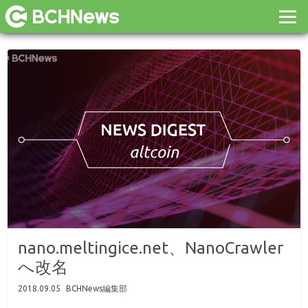
nano.meltingice.net、NanoCrawler
へ改名
2018.09.05
BCHNews編集部